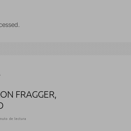
cessed.
o
CON FRAGGER,
O
nuto de lectura