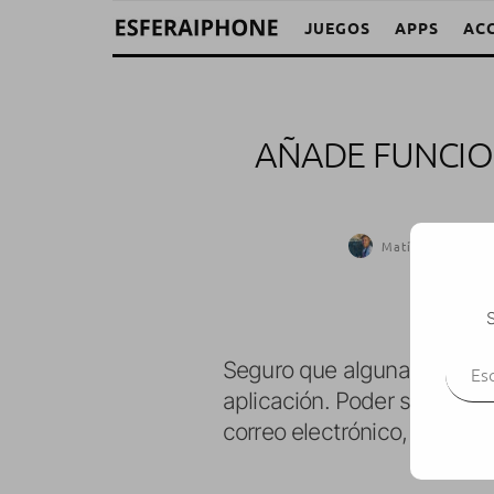
JUEGOS
APPS
AC
AÑADE FUNCION
Matías Vidal
·
C
S
Escr
Seguro que alguna vez has 
aplicación. Poder saltarte 
correo electrónico, etc.