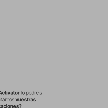
Activator
lo podréis
ntarnos
vuestras
icaciones?