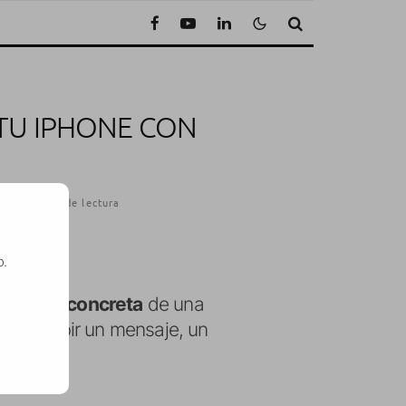
 TU IPHONE CON
·
1 Minuto de lectura
o.
a acción concreta
de una
SE
ar escribir un mensaje, un