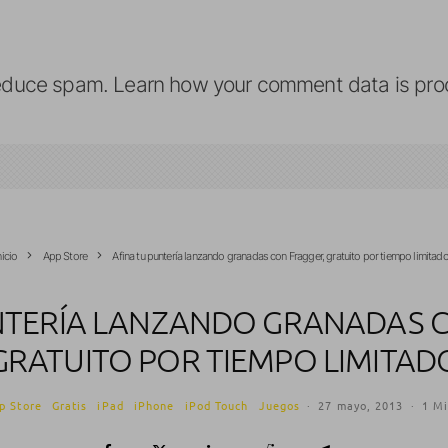
reduce spam.
Learn how your comment data is pro
nicio
App Store
Afina tu puntería lanzando granadas con Fragger, gratuito por tiempo limitad
NTERÍA LANZANDO GRANADAS 
GRATUITO POR TIEMPO LIMITAD
p Store
Gratis
iPad
iPhone
iPod Touch
Juegos
·
27 mayo, 2013
·
1 Mi