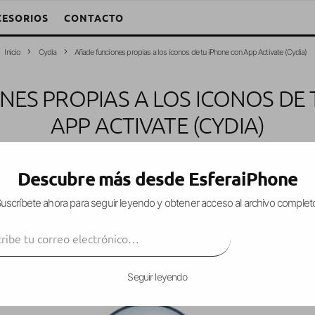
CESORIOS
CONTACTO
Inicio
Cydia
Añade funciones propias a los iconos de tu iPhone con App Activate (Cydia)
ES PROPIAS A LOS ICONOS DE
APP ACTIVATE (CYDIA)
ydia
iPad
iPhone
iPod Touch
Personalización
Tweaks
·
27 mayo, 2013
Descubre más desde EsferaiPhone
uscríbete ahora para seguir leyendo y obtener acceso al archivo complet
ibe tu correo electrónico…
querido evitar
pasos intermedios para llegar a l
SUSCRIBIR
acciones previas o el camino paso a paso para logr
Seguir leyendo