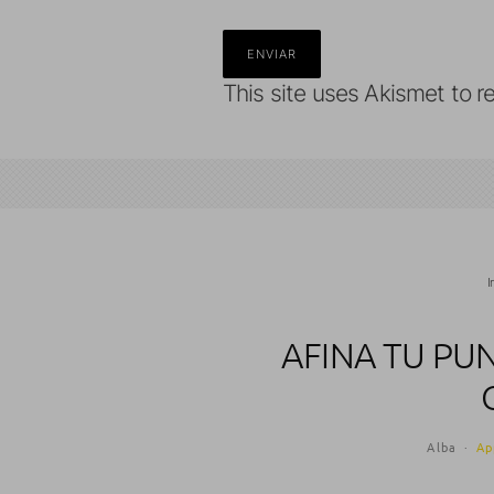
This site uses Akismet to 
I
AFINA TU PU
Alba
·
Ap