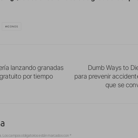
ICONOS
tería lanzando granadas
Dumb Ways to Die
gratuito por tiempo
para prevenir accidente
que se conv
ta
a.
Los campos obligatorios están marcados con
*