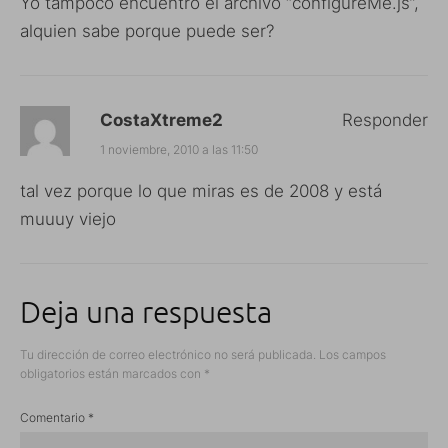
Yo tampoco encuentro el archivo “configureMe.js”,
alquien sabe porque puede ser?
CostaXtreme2
Responder
1 noviembre, 2010 a las 11:50
tal vez porque lo que miras es de 2008 y está
muuuy viejo
Deja una respuesta
Tu dirección de correo electrónico no será publicada.
Los campos
obligatorios están marcados con
*
Comentario
*