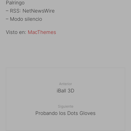
Palringo
– RSS: NetNewsWire
– Modo silencio
Visto en:
MacThemes
Anterior
iBall 3D
Siguiente
Probando los Dots Gloves