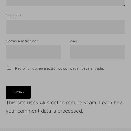
Nombre
*
Correo electrónico
*
Web
Recibir un correo electrónico con cada nueva entrada.
This site uses Akismet to reduce spam.
Learn how
your comment data is processed.