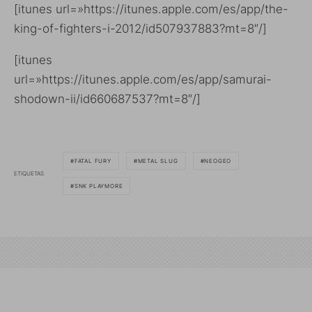
[itunes url=»https://itunes.apple.com/es/app/the-
king-of-fighters-i-2012/id507937883?mt=8″/]
[itunes
url=»https://itunes.apple.com/es/app/samurai-
shodown-ii/id660687537?mt=8″/]
FATAL FURY
METAL SLUG
NEOGEO
ETIQUETAS
SNK PLAYMORE