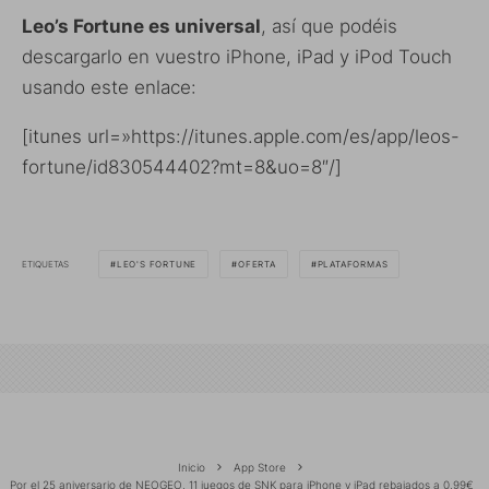
Leo’s Fortune es universal
, así que podéis
descargarlo en vuestro iPhone, iPad y iPod Touch
usando este enlace:
[itunes url=»https://itunes.apple.com/es/app/leos-
fortune/id830544402?mt=8&uo=8″/]
ETIQUETAS
LEO'S FORTUNE
OFERTA
PLATAFORMAS
Inicio
App Store
Por el 25 aniversario de NEOGEO, 11 juegos de SNK para iPhone y iPad rebajados a 0,99€