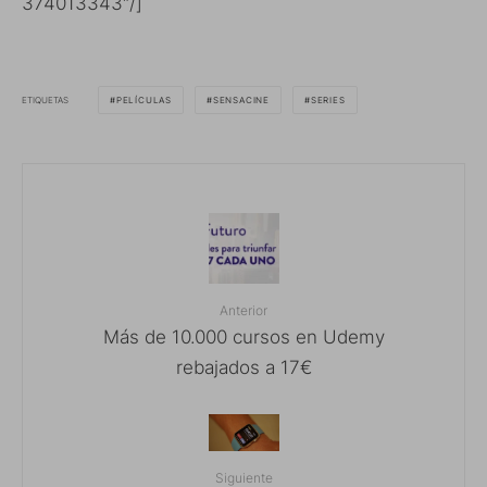
374013343″/]
ETIQUETAS
PELÍCULAS
SENSACINE
SERIES
Anterior
Más de 10.000 cursos en Udemy
rebajados a 17€
Siguiente