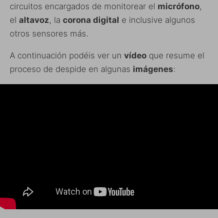
circuitos encargados de monitorear el
micrófono
,
el
altavoz
, la
corona digital
e inclusive algunos
otros sensores más.
A continuación podéis ver un
vídeo
que resume el
proceso de despide en algunas
imágenes
: