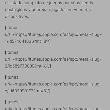
el listado completo de juegos por si os sentís
nostálgicos y queréis rejugarlos en vuestros
dispositivos.
[itunes
url=»https://itunes.apple.com/es/app/metal-slug-
1/id574641836?mt=8″/]
[itunes
url=»https://itunes.apple.com/es/app/metal-slug-
2/id589779009?mt=8″/]
[itunes
url=»https://itunes.apple.com/es/app/metal-slug-
x/id602990197?mt=8″/]
[itunes
url=»https://itunes.apple.com/es/app/metal-slug-