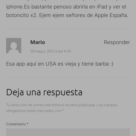
iphone.Es bastante penoso abrirla en iPad y ver el
botoncito x2. Ejem ejem señores de Apple España.
Mario
Responder
26 mayo, 2011 a las 4:10
Esa app aquí en USA es vieja y tiene barba :)
Deja una respuesta
Tu dirección de correo electrónico no será publicada.
Los campos
obligatorios están marcados con
*
Comentario
*