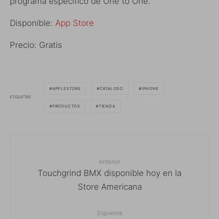
programa especifico de One to One.
Disponible:
App Store
Precio: Gratis
APPLESTORE
CATALOGO
IPHONE
ETIQUETAS
PRODUCTOS
TIENDA
Anterior
Touchgrind BMX disponible hoy en la
Store Americana
Siguiente