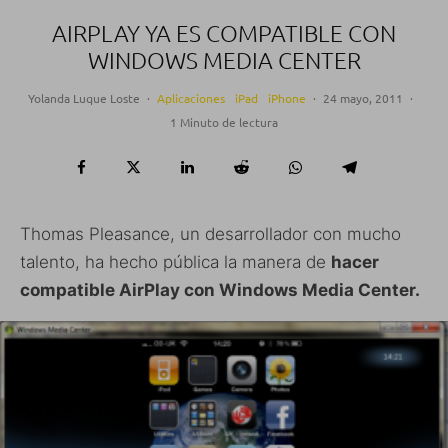
AIRPLAY YA ES COMPATIBLE CON
WINDOWS MEDIA CENTER
Yolanda Luque Loste
·
Aplicaciones
iPad
iPhone
·
24 mayo, 2011
·
1 Minuto de lectura
Thomas Pleasance, un desarrollador con mucho
talento, ha hecho pública la manera de
hacer
compatible AirPlay con Windows Media Center.