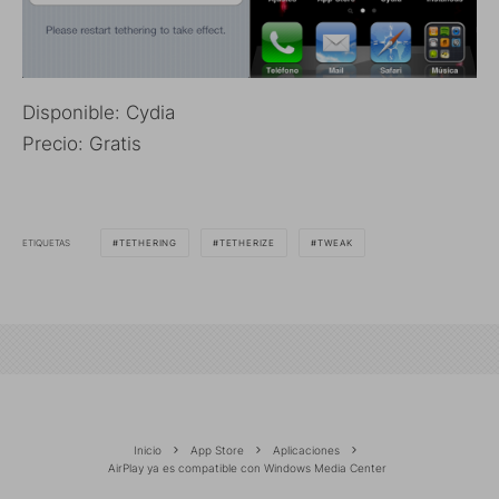
Disponible: Cydia
Precio: Gratis
ETIQUETAS
TETHERING
TETHERIZE
TWEAK
Inicio
App Store
Aplicaciones
AirPlay ya es compatible con Windows Media Center