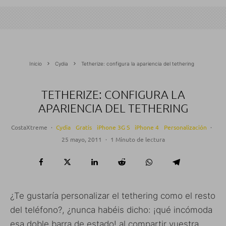
Inicio
Cydia
Tetherize: configura la apariencia del tethering
TETHERIZE: CONFIGURA LA
APARIENCIA DEL TETHERING
CostaXtreme
·
Cydia
Gratis
iPhone 3G S
iPhone 4
Personalización
·
25 mayo, 2011
·
1 Minuto de lectura
¿Te gustaría personalizar el tethering como el resto
del teléfono?, ¿nunca habéis dicho: ¡qué incómoda
esa doble barra de estado! al compartir vuestra