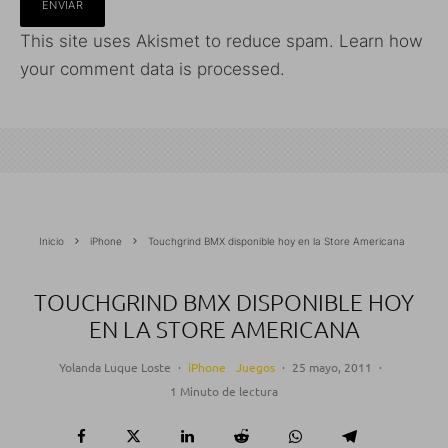
This site uses Akismet to reduce spam.
Learn how
your comment data is processed.
Inicio
iPhone
Touchgrind BMX disponible hoy en la Store Americana
TOUCHGRIND BMX DISPONIBLE HOY
EN LA STORE AMERICANA
Yolanda Luque Loste
·
iPhone
Juegos
·
25 mayo, 2011
·
1 Minuto de lectura