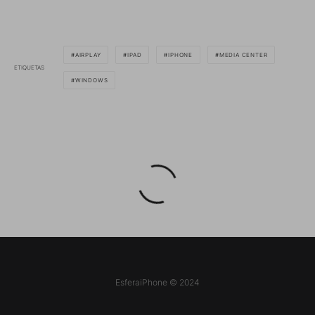
AIRPLAY
IPAD
IPHONE
MEDIA CENTER
ETIQUETAS
WINDOWS
EsferaiPhone © 2024