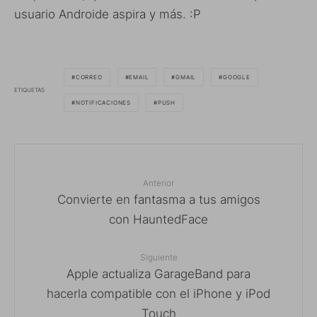
usuario Androide aspira y más. :P
CORREO
EMAIL
GMAIL
GOOGLE
ETIQUETAS
NOTIFICACIONES
PUSH
Anterior
Convierte en fantasma a tus amigos
con HauntedFace
Siguiente
Apple actualiza GarageBand para
hacerla compatible con el iPhone y iPod
Touch