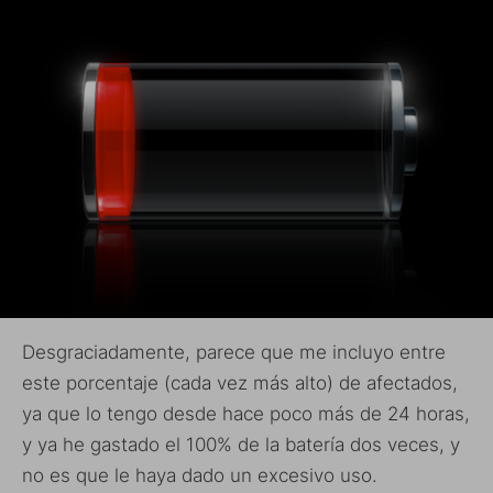
Desgraciadamente, parece que me incluyo entre
este porcentaje (cada vez más alto) de afectados,
ya que lo tengo desde hace poco más de 24 horas,
y ya he gastado el 100% de la batería dos veces, y
no es que le haya dado un excesivo uso.