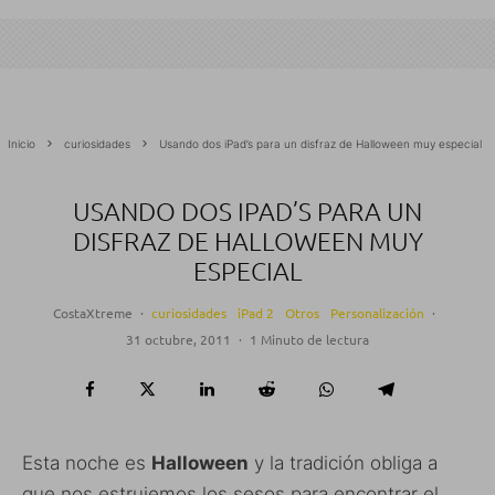
Inicio
curiosidades
Usando dos iPad’s para un disfraz de Halloween muy especial
USANDO DOS IPAD’S PARA UN
DISFRAZ DE HALLOWEEN MUY
ESPECIAL
CostaXtreme
·
curiosidades
iPad 2
Otros
Personalización
·
31 octubre, 2011
·
1 Minuto de lectura
Esta noche es
Halloween
y la tradición obliga a
que nos estrujemos los sesos para encontrar el