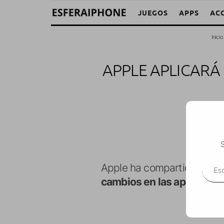
JUEGOS
APPS
AC
Inicio
APPLE APLICARÁ
Alba
·
A
S
Escr
Apple ha compartido en su 
cambios en las aplicacion