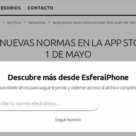
CESORIOS
CONTACTO
App Store
Aplicaciones
Apple aplicará nuevas normas en la App Store a partir del 1 de
 NUEVAS NORMAS EN LA APP STO
1 DE MAYO
plicaciones
App Store
iPad
iPhone
iPod Touch
·
22 marzo, 2013
·
1 Mi
Descubre más desde EsferaiPhone
uscríbete ahora para seguir leyendo y obtener acceso al archivo complet
ibe tu correo electrónico…
página oficial un breve comunicado en el que ind
SUSCRIBIR
es publicadas en la App Store
.
Seguir leyendo