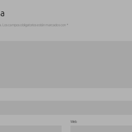
ta
a.
Los campos obligatorios están marcados con
*
Web