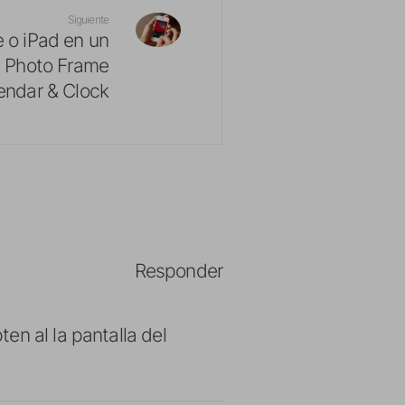
Siguiente
e o iPad en un
n Photo Frame
endar & Clock
Responder
en al la pantalla del