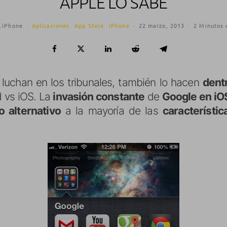
APPLE LO SABE
.iPhone
·
Aplicaciones
App Store
iPhone
·
22 marzo, 2013
·
2 Minutos 
 luchan en los tribunales, también lo hacen
dentr
 vs iOS. La
invasión constante
de
Google en iO
o alternativo
a la mayoría de las
característic