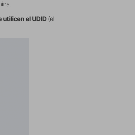
mina.
 utilicen el UDID
(el