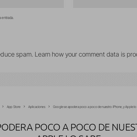
a entrada.
reduce spam.
Learn how your comment data is pro
App Store
Aplicaciones
Google se apodera poco a poco de nuestro iPhone, y Apple lo
PODERA POCO A POCO DE NUEST