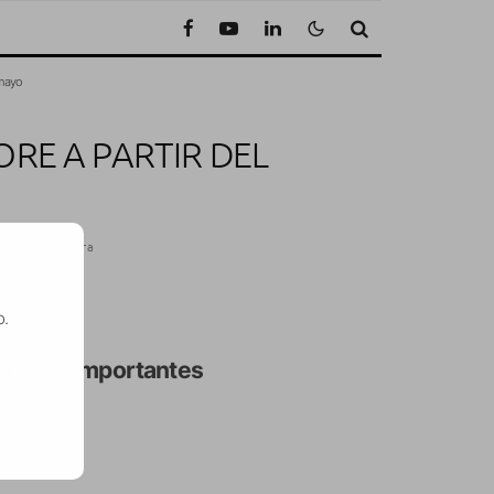
 mayo
RE A PARTIR DEL
nuto de lectura
o.
ica
dos importantes
SE