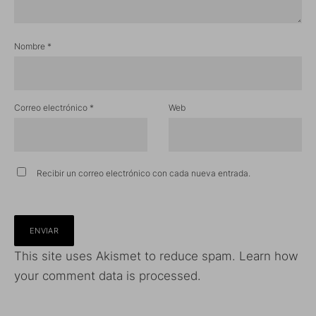
Nombre
*
Correo electrónico
*
Web
Recibir un correo electrónico con cada nueva entrada.
This site uses Akismet to reduce spam.
Learn how
your comment data is processed.