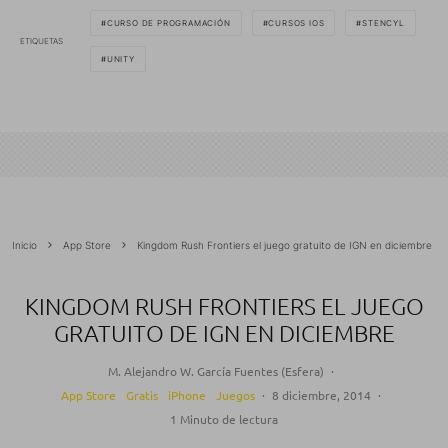
CURSO DE PROGRAMACIÓN
CURSOS IOS
STENCYL
ETIQUETAS
UNITY
Inicio
App Store
Kingdom Rush Frontiers el juego gratuito de IGN en diciembre
KINGDOM RUSH FRONTIERS EL JUEGO
GRATUITO DE IGN EN DICIEMBRE
M. Alejandro W. García Fuentes (Esfera)
·
App Store
Gratis
iPhone
Juegos
·
8 diciembre, 2014
·
1 Minuto de lectura