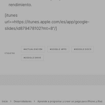
rendimiento.
[itunes
url=»https://itunes.apple.com/es/app/google-
slides/id879478102?mt=8″/]
ACTUALIZACIÓN
GOOGLE APPS
GOOGLE DOCS
ETIQUETAS
GOOGLE DRIVE
Inicio
Desarrolladores
Aprende a programar y crear un juego para iPhone y iPad