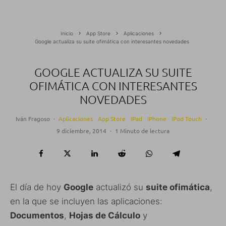
Inicio
App Store
Aplicaciones
Google actualiza su suite ofimática con interesantes novedades
GOOGLE ACTUALIZA SU SUITE
OFIMÁTICA CON INTERESANTES
NOVEDADES
Iván Fragoso
·
Aplicaciones
App Store
iPad
iPhone
iPod Touch
·
9 diciembre, 2014
·
1 Minuto de lectura
El día de hoy
Google
actualizó su
suite ofimática
,
en la que se incluyen las aplicaciones:
Documentos
,
Hojas de Cálculo
y