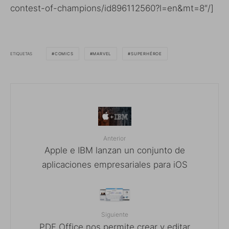
contest-of-champions/id896112560?l=en&mt=8″/]
ETIQUETAS
COMICS
MARVEL
SUPERHÉROE
Anterior
Apple e IBM lanzan un conjunto de
aplicaciones empresariales para iOS
Siguiente
PDF Office nos permite crear y editar