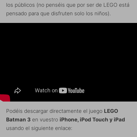
los públicos (no penséis que por ser de LEGO está
pensado para que disfruten solo los niños).
Podéis descargar directamente el juego
LEGO
Batman 3
en vuestro
iPhone, iPod Touch y iPad
usando el siguiente enlace: