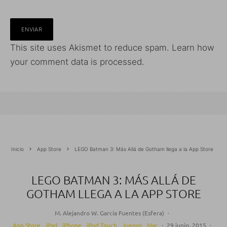
This site uses Akismet to reduce spam.
Learn how
your comment data is processed.
Inicio
App Store
LEGO Batman 3: Más Allá de Gotham llega a la App Store
LEGO BATMAN 3: MÁS ALLÁ DE
GOTHAM LLEGA A LA APP STORE
M. Alejandro W. García Fuentes (Esfera)
·
App Store
iPad
iPhone
iPod Touch
Juegos
Mac
·
29 junio, 2015
·