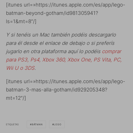
[itunes url=»https://itunes.apple.com/es/app/lego-
batman-beyond-gotham/id981305941?
ls=1&mt=8″/]
Y si tenéis un Mac también podéis descargarlo
para él desde el enlace de debajo o si preferís
jugarlo en otra plataforma aquí lo podéis
comprar
para PS3, Ps4, Xbox 360, Xbox One, PS Vita, PC,
Wii U o 3DS
.
[itunes url=»https://itunes.apple.com/es/app/lego-
batman-3-mas-alla-gotham/id929205348?
mt=12″/]
ETIQUETAS
BÁTMAN
LEGO