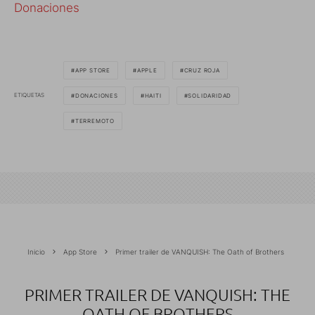
Donaciones
APP STORE
APPLE
CRUZ ROJA
ETIQUETAS
DONACIONES
HAITI
SOLIDARIDAD
TERREMOTO
Inicio
App Store
Primer trailer de VANQUISH: The Oath of Brothers
PRIMER TRAILER DE VANQUISH: THE
OATH OF BROTHERS