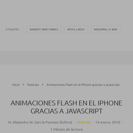
ETIQUETAS
ANGRY MOB GAMES
CHILLINGO
GUERRILLA BOB
Inicio
Noticias
Animaciones Flash en el iPhone gracias a javascript
ANIMACIONES FLASH EN EL IPHONE
GRACIAS A JAVASCRIPT
M. Alejandro W. García Fuentes (Esfera)
·
Noticias
·
14 enero, 2010
·
1 Minuto de lectura