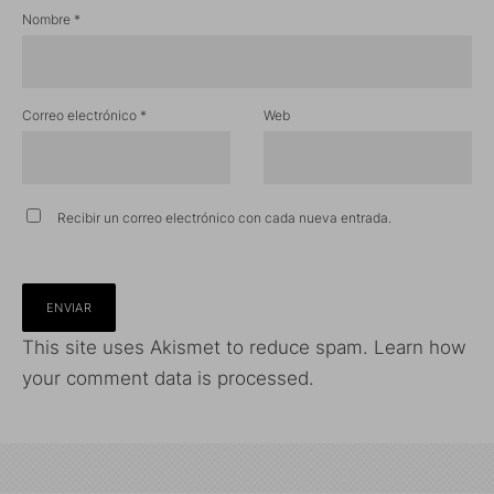
Nombre
*
Correo electrónico
*
Web
Recibir un correo electrónico con cada nueva entrada.
This site uses Akismet to reduce spam.
Learn how
your comment data is processed.