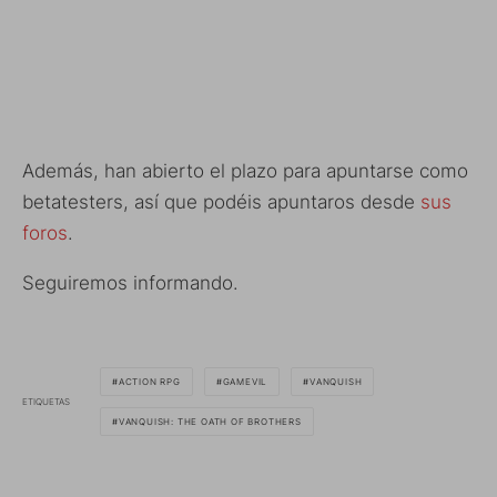
Además, han abierto el plazo para apuntarse como
betatesters, así que podéis apuntaros desde
sus
foros
.
Seguiremos informando.
ACTION RPG
GAMEVIL
VANQUISH
ETIQUETAS
VANQUISH: THE OATH OF BROTHERS