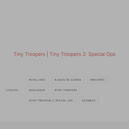
Tiny Troopers
|
Tiny Troopers 2: Special Ops
CHILLINGO
JUEGO DE GUERRA
MISIONES
ETIQUETAS
SOLDADOS
TINY TROOPERS
TINY TROOPERS 2: SPECIAL OPS
ZOMBIES