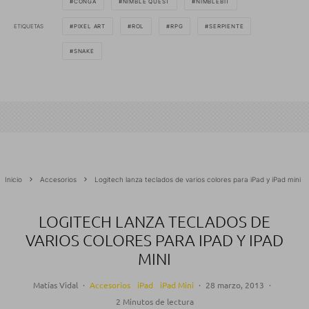
CONGA
NIMBLE QUEST
NIMBLEBIT
ETIQUETAS
PIXEL ART
ROL
RPG
SERPIENTE
SNAKE
Inicio
Accesorios
Logitech lanza teclados de varios colores para iPad y iPad mini
LOGITECH LANZA TECLADOS DE
VARIOS COLORES PARA IPAD Y IPAD
MINI
Matías Vidal
·
Accesorios
iPad
iPad Mini
·
28 marzo, 2013
·
2 Minutos de lectura