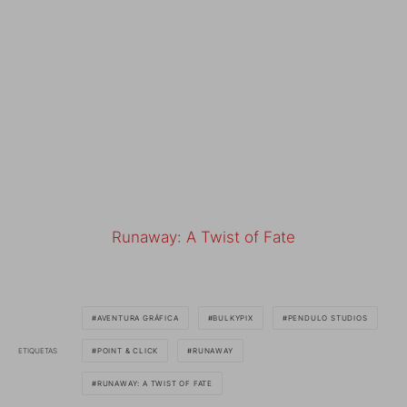
Runaway: A Twist of Fate
AVENTURA GRÁFICA
BULKYPIX
PENDULO STUDIOS
ETIQUETAS
POINT & CLICK
RUNAWAY
RUNAWAY: A TWIST OF FATE