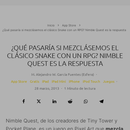
Inicio
App Store
¿Qué pasaría si mezclásemos el clásico Snake con un RPG? Nimble Quest es la respuesta
¿QUÉ PASARÍA SI MEZCLÁSEMOS EL
CLÁSICO SNAKE CON UN RPG? NIMBLE
QUEST ES LA RESPUESTA
M. Alejandro W. García Fuentes (Esfera)
·
App Store
Gratis
iPad
iPad Mini
iPhone
iPod Touch
Juegos
·
28 marzo, 2013
·
1 Minuto de lectura
Nimble Quest, de los creadores de Tiny Tower y
Pocket Plane, es un juego en Pixel Art que
mezcla