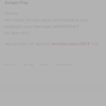
Google Play
.
[itunes
url=»https://itunes.apple.com/es/app/ai.type-
keyboard-your-message./id916548141?
ls=1&mt=8″/]
Aquí podéis ver algunos
teclados para iOS 8
más.
ETIQUETAS
AI.TYPE
IOS 8
TECLADO IOS