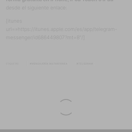
desde el siguiente enlace:
[itunes
url=»https://itunes.apple.com/es/app/telegram-
messenger/id686449807?mt=8″/]
ETIQUETAS
MENSAJERÍA INSTANTÁNEA
TELEGRAM