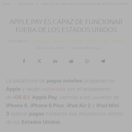
Inicio
Accesorios
Apple Pay es capaz de funcionar fuera de los Estados Unidos
APPLE PAY ES CAPAZ DE FUNCIONAR
FUERA DE LOS ESTADOS UNIDOS
Iván Fragoso
·
Accesorios
iPar Air 2
iPhone 6
iPhone 6 Plus
Noticias
·
23 octubre, 2014
·
1 Minuto de lectura
La plataforma de
pagos móviles
propiedad de
Apple
y recién
estrenada
con el lanzamiento
de
iOS 8.1
:
Apple Pay
, permite a los usuarios de
iPhone 6
,
iPhone 6 Plus
,
iPad Air 2
y
iPad Mini
3
realizar
pagos
mediante sus dispositivos dentro
de los
Estados Unidos
.