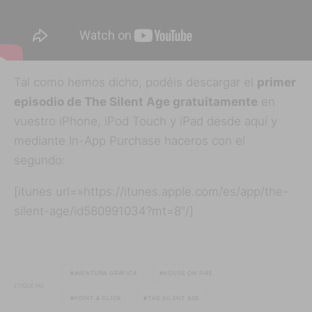
Tal como hemos dicho, podéis descargar el
primer
episodio de The Silent Age gratuitamente
en
vuestro iPhone, iPod Touch y iPad desde aquí y
mediante In-App Purchase haceros con el
segundo:
[itunes url=»https://itunes.apple.com/es/app/the-
silent-age/id580991034?mt=8″/]
AVENTURA GRÁFICA
HOUSE ON FIRE
ETIQUETAS
POINT & CLICK
THE SILENT AGE