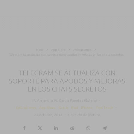
Inicio
App Store
Aplicaciones
Telegram se actualiza con soporte para apodos y mejoras en los chats secretos
TELEGRAM SE ACTUALIZA CON
SOPORTE PARA APODOS Y MEJORAS
EN LOS CHATS SECRETOS
M. Alejandro W. García Fuentes (Esfera)
·
Aplicaciones
App Store
Gratis
iPad
iPhone
iPod Touch
·
23 octubre, 2014
·
1 Minuto de lectura