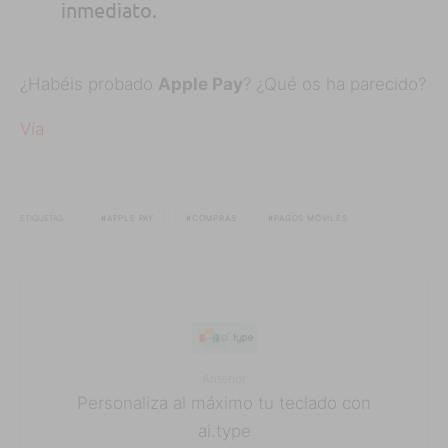
inmediato.
¿Habéis probado
Apple Pay
? ¿Qué os ha parecido?
Vía
ETIQUETAS
APPLE PAY
COMPRAS
PAGOS MÓVILES
Anterior
Personaliza al máximo tu teclado con
ai.type