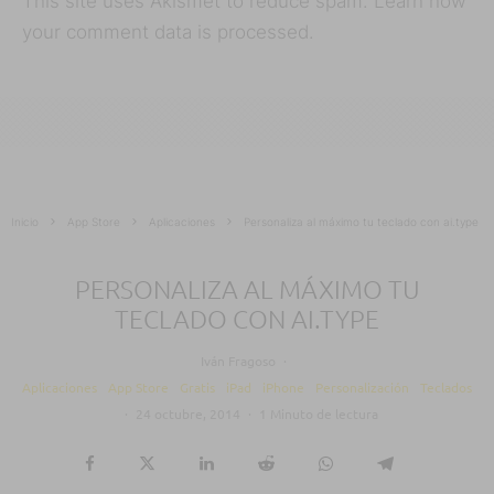
This site uses Akismet to reduce spam.
Learn how
your comment data is processed.
Inicio
App Store
Aplicaciones
Personaliza al máximo tu teclado con ai.type
PERSONALIZA AL MÁXIMO TU
TECLADO CON AI.TYPE
Iván Fragoso
·
Aplicaciones
App Store
Gratis
iPad
iPhone
Personalización
Teclados
·
24 octubre, 2014
·
1 Minuto de lectura