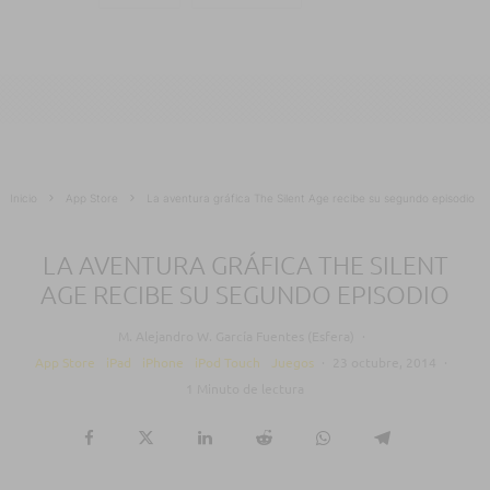
Inicio
App Store
La aventura gráfica The Silent Age recibe su segundo episodio
LA AVENTURA GRÁFICA THE SILENT
AGE RECIBE SU SEGUNDO EPISODIO
M. Alejandro W. García Fuentes (Esfera)
·
App Store
iPad
iPhone
iPod Touch
Juegos
·
23 octubre, 2014
·
1 Minuto de lectura