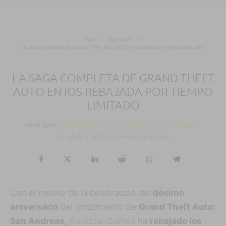
Inicio
App Store
La saga completa de Grand Theft Auto en iOS rebajada por tiempo limitado
LA SAGA COMPLETA DE GRAND THEFT
AUTO EN IOS REBAJADA POR TIEMPO
LIMITADO
Iván Fragoso
·
App Store
iPad
iPhone
iPod Touch
Juegos
·
27 octubre, 2014
·
1 Minuto de lectura
Con el motivo de la celebración del
décimo
aniversario
del lanzamiento de
Grand Theft Auto:
San Andreas,
Rockstar Games
ha
rebajado los