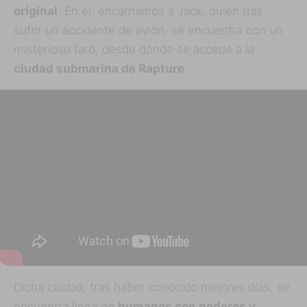
original
. En él, encarnamos a Jack, quien tras
sufrir un accidente de avión, se encuentra con un
misterioso faro, desde donde se accede a la
ciudad submarina de Rapture
.
Dicha ciudad, tras haber conocido mejores días, se
encuentra llena de
humanos con poderes y