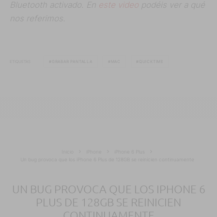
Bluetooth activado. En
este video
podéis ver a qué
nos referimos.
ETIQUETAS
GRABAR PANTALLA
MAC
QUICKTIME
Inicio
iPhone
iPhone 6 Plus
Un bug provoca que los iPhone 6 Plus de 128GB se reinicien continuamente
UN BUG PROVOCA QUE LOS IPHONE 6
PLUS DE 128GB SE REINICIEN
CONTINUAMENTE