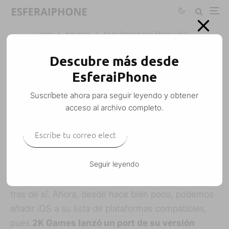
Inicio
App Store
Así es Bioshock para iPhone y iPad
Descubre más desde
ASÍ ES BIOSHOCK PARA IPHONE Y IPAD
EsferaiPhone
M. Alejandro W. García Fuentes (Esfera)
·
Suscríbete ahora para seguir leyendo y obtener
App Store
iPad
iPhone
iPod Touch
Juegos
·
28 octubre, 2014
·
acceso al archivo completo.
2 Minutos de lectura
Escribe tu correo electrónico…
SUSCRIBIRSE
Seguir leyendo
Bioshock
es un juego que salió en consolas allá en
el 2007, creando una saga de varios juegos más
tras de sí. Ahora, desde hace bien poco, podemos
añadir iOS a su lista de plataformas compatibles,
pues
2K Games lanzó un port de su versión