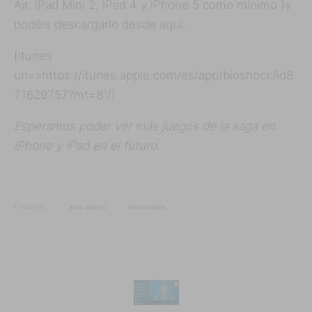
Air, iPad Mini 2, iPad 4 y iPhone 5 como mínimo )y
podéis descargarlo desde aquí:
[itunes
url=»https://itunes.apple.com/es/app/bioshock/id8
71629757?mt=8″/]
Esperamos poder ver más juegos de la saga en
iPhone y iPad en el futuro.
ETIQUETAS
2K GAMES
BIOSHOCK