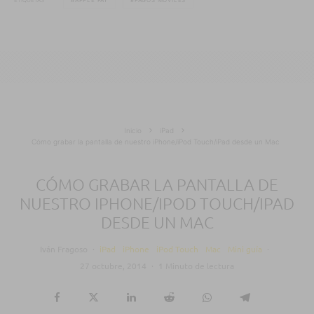
APPLE PAY
PAGOS MÓVILES
Inicio
iPad
Cómo grabar la pantalla de nuestro iPhone/iPod Touch/iPad desde un Mac
CÓMO GRABAR LA PANTALLA DE
NUESTRO IPHONE/IPOD TOUCH/IPAD
DESDE UN MAC
Iván Fragoso
·
iPad
iPhone
iPod Touch
Mac
Mini guía
·
27 octubre, 2014
·
1 Minuto de lectura