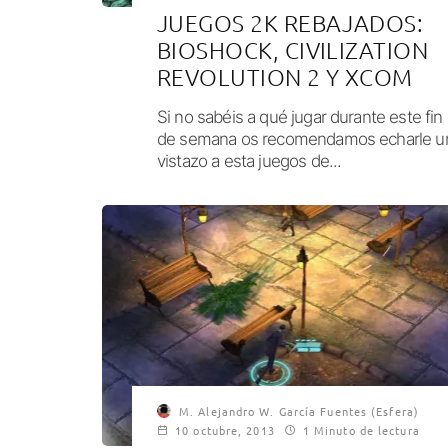
JUEGOS 2K REBAJADOS:
BIOSHOCK, CIVILIZATION
REVOLUTION 2 Y XCOM
Si no sabéis a qué jugar durante este fin
de semana os recomendamos echarle u
vistazo a esta juegos de...
M. Alejandro W. García Fuentes (Esfera)
10 octubre, 2013
1 Minuto de lectura