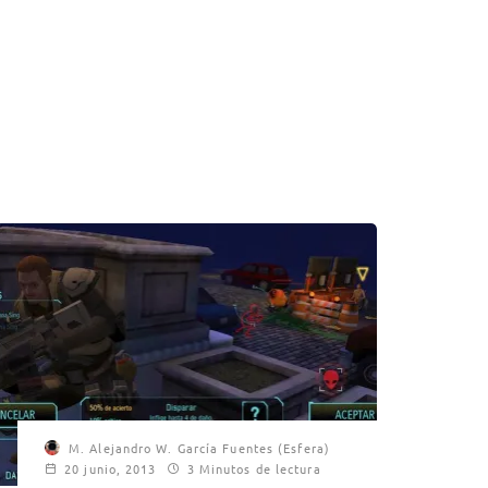
M. Alejandro W. García Fuentes (Esfera)
20 junio, 2013
3 Minutos de lectura