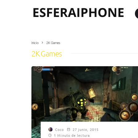
Inicio
2K Games
2K Games
Coco
27 junio, 2015
1 Minuto de lectura