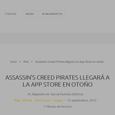
ETIQUETAS
DOCK
LANZAMIENTOS
Inicio
iPad
Assassin’s Creed Pirates llegará a la App Store en otoño
ASSASSIN’S CREED PIRATES LLEGARÁ A
LA APP STORE EN OTOÑO
M. Alejandro W. García Fuentes (Esfera)
·
iPad
iPhone
iPod Touch
Juegos
·
12 septiembre, 2013
·
1 Minuto de lectura