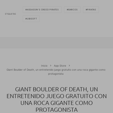
ASSASSIN'S CREED PIRATES
BARCOS
PIRATAS
ETIQUETAS
UBISOFT
Inicio
App Store
Giant Boulder of Death, un entretenido juego gratuito con una roca gigante como
protagonista
GIANT BOULDER OF DEATH, UN
ENTRETENIDO JUEGO GRATUITO CON
UNA ROCA GIGANTE COMO
PROTAGONISTA