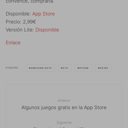
convence, comprarla.
Disponible:
App Store
Precio: 2,99€
Versión Lite:
Disponible
Enlace
ETIQUETAS
AWESOME NOTE
GTD
IPHONE
NOTAS
Anterior
Algunos juegos gratis en la App Store
Siguiente