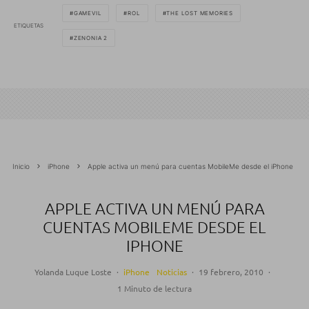
GAMEVIL
ROL
THE LOST MEMORIES
ETIQUETAS
ZENONIA 2
Inicio
iPhone
Apple activa un menú para cuentas MobileMe desde el iPhone
APPLE ACTIVA UN MENÚ PARA
CUENTAS MOBILEME DESDE EL
IPHONE
Yolanda Luque Loste
·
iPhone
Noticias
·
19 febrero, 2010
·
1 Minuto de lectura