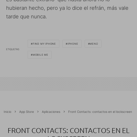
hubieran hecho, pero ya lo dice el refrán, más vale
tarde que nunca.
FIND MY IPHONE
IPHONE
MENÚ
ETIQUETAS
MOBILE ME
Inicio
App Store
Aplicaciones
Front Contacts: contactos en el lockscreen
FRONT CONTACTS: CONTACTOS EN EL