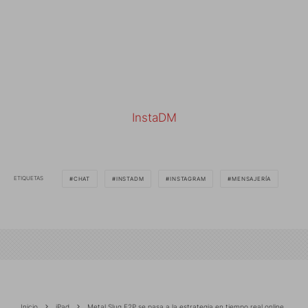
InstaDM
ETIQUETAS
CHAT
INSTADM
INSTAGRAM
MENSAJERÍA
Inicio
iPad
Metal Slug F2P se pasa a la estrategia en tiempo real online