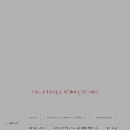
Pixely People Making Movies
CINE
ESTUDIO CINEMATOGRÁFICO
PELÍCULAS
ETIQUETAS
PIXEL ART
PIXELY PEOPLE MAKING MOVIES
PPMM