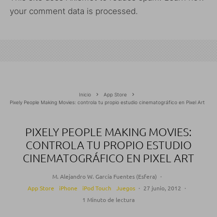
your comment data is processed.
Inicio
App Store
Pixely People Making Movies: controla tu propio estudio cinematográfico en Pixel Art
PIXELY PEOPLE MAKING MOVIES:
CONTROLA TU PROPIO ESTUDIO
CINEMATOGRÁFICO EN PIXEL ART
M. Alejandro W. García Fuentes (Esfera)
·
App Store
iPhone
iPod Touch
Juegos
·
27 junio, 2012
·
1 Minuto de lectura