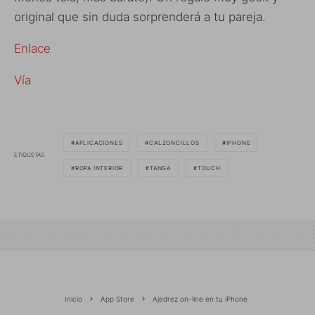
original que sin duda sorprenderá a tu pareja.
Enlace
Vía
APLICACIONES
CALZONCILLOS
IPHONE
ETIQUETAS
ROPA INTERIOR
TANGA
TOUCH
Inicio
App Store
Ajedrez on-line en tu iPhone