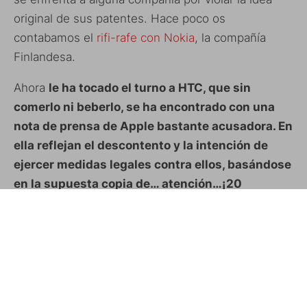
original de sus patentes. Hace poco os
contabamos el
rifi-rafe con Nokia
, la compañía
Finlandesa.
Ahora
le ha tocado el turno a HTC, que sin
comerlo ni beberlo, se ha encontrado con una
nota de prensa de Apple bastante acusadora. En
ella reflejan el descontento y la intención de
ejercer medidas legales contra ellos, basándose
en la supuesta copia de… atención…¡20
patentes!