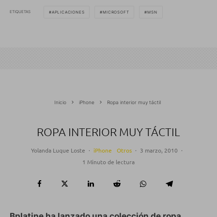
ETIQUETAS
APLICACIONES
MICROSOFT
MSN
Inicio
iPhone
Ropa interior muy táctil
ROPA INTERIOR MUY TÁCTIL
Yolanda Luque Loste
·
iPhone
Otros
·
3 marzo, 2010
·
1 Minuto de lectura
Bplatine ha lanzado una colección de ropa