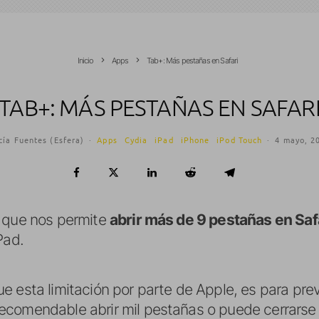
Inicio
Apps
Tab+: Más pestañas en Safari
TAB+: MÁS PESTAÑAS EN SAFAR
cía Fuentes (Esfera)
·
Apps
Cydia
iPad
iPhone
iPod Touch
·
4 mayo, 2
, que nos permite
abrir más de 9 pestañas en Saf
Pad.
 esta limitación por parte de Apple, es para prev
ecomendable abrir mil pestañas o puede cerrarse