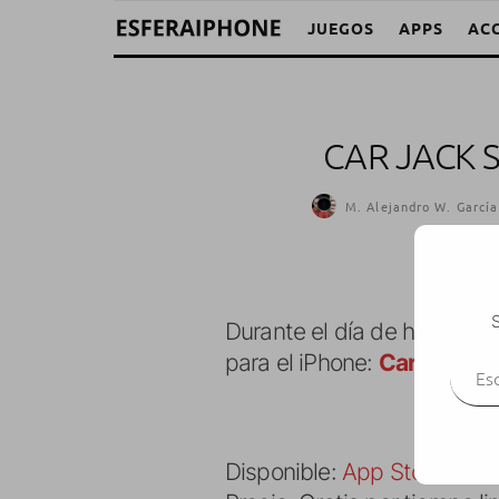
JUEGOS
APPS
AC
CAR JACK 
M. Alejandro W. García
S
Durante el día de hoy, os 
Escr
para el iPhone:
Car Jack St
Disponible:
App Store