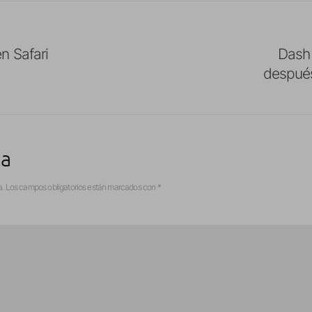
n Safari
Dash
después
ta
a.
Los campos obligatorios están marcados con
*