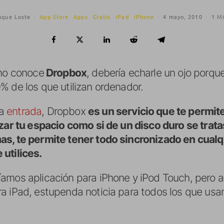
uque Loste
·
App Store
Apps
Gratis
iPad
iPhone
·
4 mayo, 2010
·
1 Mi
 no conoce
Dropbox
, debería echarle un ojo porqu
% de los que utilizan ordenador.
na
entrada
, Dropbox
es un servicio que te permit
izar tu espacio como si de un disco duro se trata
as, te permite tener todo sincronizado en cualq
utilices.
íamos aplicación para iPhone y iPod Touch, pero 
ra iPad, estupenda noticia para todos los que us