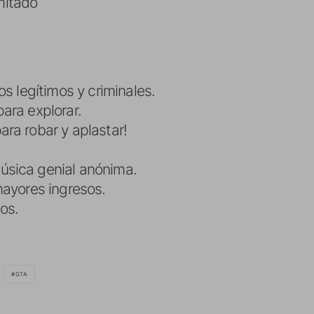
imitado
os legítimos y criminales.
ara explorar.
ra robar y aplastar!
sica genial anónima.
mayores ingresos.
os.
GTA