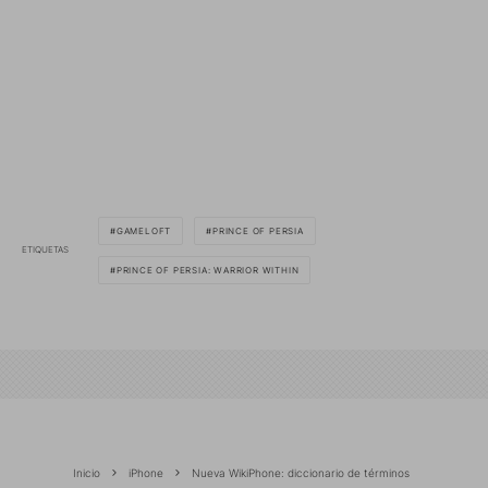
GAMELOFT
PRINCE OF PERSIA
ETIQUETAS
PRINCE OF PERSIA: WARRIOR WITHIN
Inicio
iPhone
Nueva WikiPhone: diccionario de términos