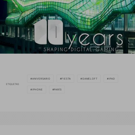
ANIVERSARIO
FIESTA
GAMELOFT
IPAD
ETIQUETAS
IPHONE
PARÍS