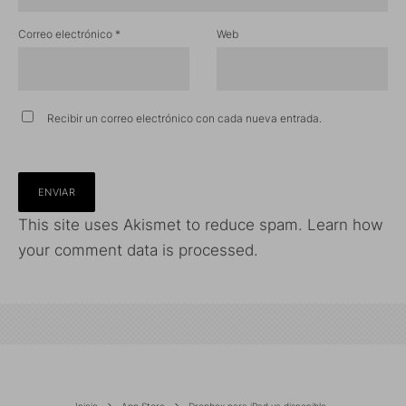
Correo electrónico
*
Web
Recibir un correo electrónico con cada nueva entrada.
This site uses Akismet to reduce spam.
Learn how
your comment data is processed.
Inicio
App Store
Dropbox para iPad ya disponible