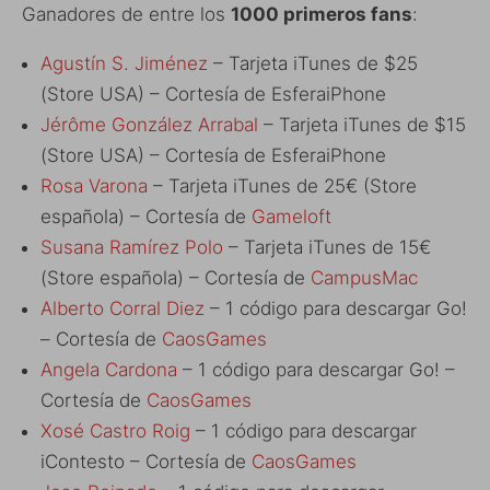
Ganadores de entre los
1000 primeros fans
:
Agustín S. Jiménez
– Tarjeta iTunes de $25
(Store USA) – Cortesía de EsferaiPhone
Jérôme González Arrabal
– Tarjeta iTunes de $15
(Store USA) – Cortesía de EsferaiPhone
Rosa Varona
– Tarjeta iTunes de 25€ (Store
española) – Cortesía de
Gameloft
Susana Ramírez Polo
– Tarjeta iTunes de 15€
(Store española) – Cortesía de
CampusMac
Alberto Corral Diez
– 1 código para descargar Go!
– Cortesía de
CaosGames
Angela Cardona
– 1 código para descargar Go! –
Cortesía de
CaosGames
Xosé Castro Roig
– 1 código para descargar
iContesto – Cortesía de
CaosGames