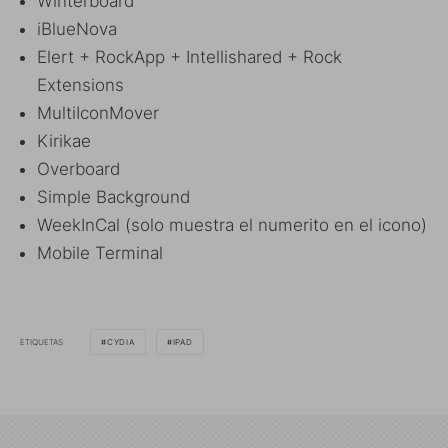
Winterboard
iBlueNova
Elert + RockApp + Intellishared + Rock
Extensions
MultiIconMover
Kirikae
Overboard
Simple Background
WeekInCal (solo muestra el numerito en el icono)
Mobile Terminal
ETIQUETAS
CYDIA
IPAD