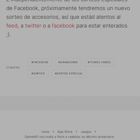
de Facebook, próximamente tendremos un nuevo
sorteo de accesorios, así que estád atentos al
feed
, a
twitter
o a
facebook
para estar enterados
;).
FACEBOOK
GANADORES
ITUNES CARDS
ETIQUETAS
SORTEO
SORTEO ESPECIAL
Inicio
App Store
Juegos
Gameloft nos invita a París a celebrar su décimo aniversario