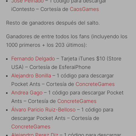
Jose Peinado
– 1 código para descargar
iContesto – Cortesía de
CaosGames
Resto de ganadores después del salto.
Ganadores de entre todos los fans (incluyendo los
1000 primeros + los 203 últimos):
Fernando Delgado
– Tarjeta iTunes $10 (Store
USA) – Cortesía de EsferaiPhone
Alejandro Bonilla
– 1 código para descargar
Pocket Ants – Cortesía de
ConcreteGames
Andrea Gago
– 1 código para descargar Pocket
Ants – Cortesía de
ConcreteGames
Álvaro Paricio Ruiz-Belloso
– 1 código para
descargar Pocket Ants – Cortesía de
ConcreteGames
Alejandro Perez Diz
– 1 código para descargar