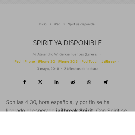
Inicio
iPad
Spirit ya disponible
SPIRIT YA DISPONIBLE
M. Alejandro W. García Fuentes (Esfera)
·
iPad
iPhone
iPhone 3G
iPhone 3G S
iPod Touch
Jailbreak
·
3 mayo, 2010
·
2 Minutos de lectura
Son las 4:30, hora española, y por fin se ha
liberado el esperado
jailbreak Spirit
. Con Spirit se
podrá hacer el
untethered jailbreak a cualquier
dispositivo
, así que todos aquellos que tenían si