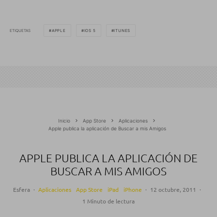
ETIQUETAS
APPLE
IOS 5
ITUNES
Inicio
App Store
Aplicaciones
Apple publica la aplicación de Buscar a mis Amigos
APPLE PUBLICA LA APLICACIÓN DE
BUSCAR A MIS AMIGOS
Esfera
·
Aplicaciones
App Store
iPad
iPhone
·
12 octubre, 2011
·
1 Minuto de lectura