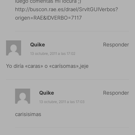
luego comentas mi locura ;)
http://buscon.rae.es/draeI/SrvltGUIVerbos?
origen=RAE&IDVERBO=7117
Quike
Responder
13 octubre, 2011 a las 17:02
Yo diría «caras» o «carísomas»,jeje
Quike
Responder
13 octubre, 2011 a las 17:03
carisisimas