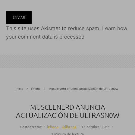
This site uses Akismet to reduce spam.
Learn how
your comment data is processed.
Inicio
iPhone
MuscleNerd anuncia actualización de Ultrasn0w
MUSCLENERD ANUNCIA
ACTUALIZACIÓN DE ULTRASN0W
CostaXtreme
·
iPhone
Jailbreak
·
13 octubre, 2011
·
1 Minuto de lectura