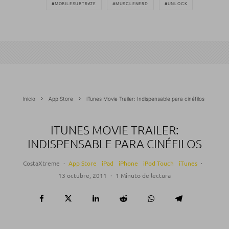
MOBILESUBTRATE
MUSCLENERD
UNLOCK
Inicio
App Store
iTunes Movie Trailer: Indispensable para cinéfilos
ITUNES MOVIE TRAILER:
INDISPENSABLE PARA CINÉFILOS
CostaXtreme
·
App Store
iPad
iPhone
iPod Touch
iTunes
·
13 octubre, 2011
·
1 Minuto de lectura