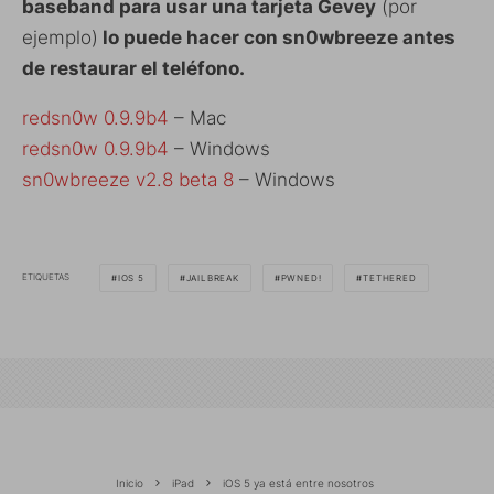
baseband para usar una tarjeta Gevey
(por
ejemplo)
lo puede hacer con sn0wbreeze antes
de restaurar el teléfono.
redsn0w 0.9.9b4
– Mac
redsn0w 0.9.9b4
– Windows
sn0wbreeze v2.8 beta 8
– Windows
ETIQUETAS
IOS 5
JAILBREAK
PWNED!
TETHERED
Inicio
iPad
iOS 5 ya está entre nosotros