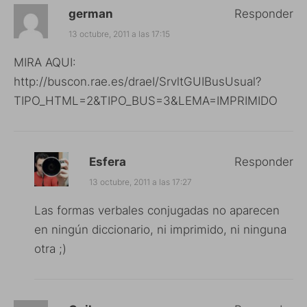
german
Responder
13 octubre, 2011 a las 17:15
MIRA AQUI:
http://buscon.rae.es/draeI/SrvltGUIBusUsual?
TIPO_HTML=2&TIPO_BUS=3&LEMA=IMPRIMIDO
Esfera
Responder
13 octubre, 2011 a las 17:27
Las formas verbales conjugadas no aparecen
en ningún diccionario, ni imprimido, ni ninguna
otra ;)