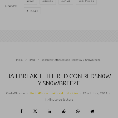
CINE
ITUNES
MOVIE
PELÍCULAS
ETIQUETAS
TRAILER
Inicio
iPad
Jailbreak tethered con Redsn0w y Sn0wbreeze
JAILBREAK TETHERED CON REDSN0W
Y SN0WBREEZE
CostaXtreme
·
iPad
iPhone
Jailbreak
Noticias
·
12 octubre, 2011
·
1 Minuto de lectura