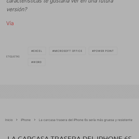
características te gustaría ver en una futura
versión?
Vía
EXCEL
MICROSOFT OFFICE
POWER POINT
ETIQUETAS
WORD
Inicio
iPhone
La carcasa trasera del iPhone 6s sería más gruesa y resistente
LA CARCASA TRASERA DEL IPHONE 6S