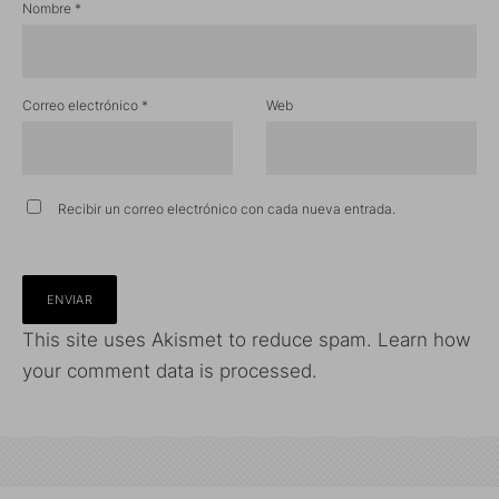
Nombre
*
Correo electrónico
*
Web
Recibir un correo electrónico con cada nueva entrada.
This site uses Akismet to reduce spam.
Learn how
your comment data is processed.