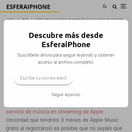
Inicio
iPad
Cómo descargar listas de Apple Music para oírlas sin conexión
Descubre más desde
CÓMO DESCARGAR LISTAS DE APPLE
EsferaiPhone
MUSIC PARA OÍRLAS SIN CONEXIÓN
Suscríbete ahora para seguir leyendo y obtener
M. Alejandro W. García Fuentes (Esfera)
·
acceso al archivo completo.
iPad
iPhone
iPod Touch
Mini guía
·
13 agosto, 2015
·
Escribe tu correo electrónico…
2 Minutos de lectura
SUSCRIBIRSE
Seguir leyendo
Si le estáis dando una oportunidad al nuevo
servicio de música en streaming de Apple
(recordad que tendréis 3 meses de Apple Music
gratis al registraros) es posible que no sepáis que