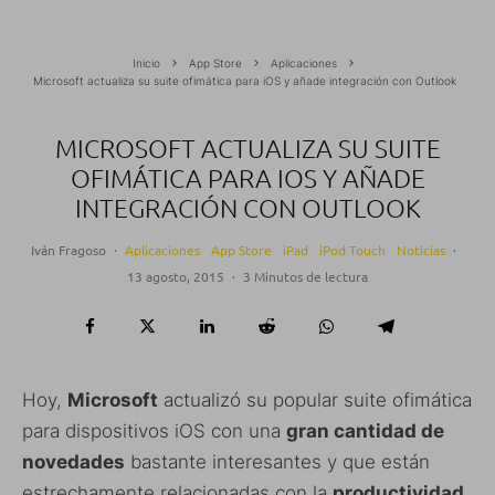
Inicio
App Store
Aplicaciones
Microsoft actualiza su suite ofimática para iOS y añade integración con Outlook
MICROSOFT ACTUALIZA SU SUITE
OFIMÁTICA PARA IOS Y AÑADE
INTEGRACIÓN CON OUTLOOK
Iván Fragoso
·
Aplicaciones
App Store
iPad
iPod Touch
Noticias
·
13 agosto, 2015
·
3 Minutos de lectura
Hoy,
Microsoft
actualizó su popular suite ofimática
para dispositivos iOS con una
gran cantidad de
novedades
bastante interesantes y que están
estrechamente relacionadas con la
productividad