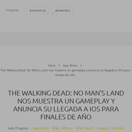
ETIQUETAS
IPHONE 6S
RUMORES
Inicio
App Store
The Walking Dead: No Man’s Land nos muestra un gameplay y anuncia su llegada a iOS para
finales de año
THE WALKING DEAD: NO MAN’S LAND
NOS MUESTRA UN GAMEPLAY Y
ANUNCIA SU LLEGADA A IOS PARA
FINALES DE AÑO
Iván Fragoso
·
App Store
iPad
iPhone
iPod Touch
Juegos
Noticias