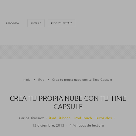
ETIQUETAS
IOS 7.1
IOS 7.1 BETA 2
Inicio
iPad
Crea tu propia nube con tu Time Capsule
CREA TU PROPIA NUBE CON TU TIME
CAPSULE
Carlos Jiménez
·
iPad
iPhone
iPod Touch
Tutoriales
·
13 diciembre, 2013
·
4 Minutos de lectura