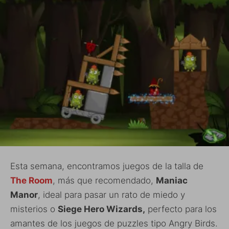
Esta semana, encontramos juegos de la talla de
The Room
, más que recomendado,
Maniac
Manor
, ideal para pasar un rato de miedo y
misterios o
Siege Hero Wizards,
perfecto para los
amantes de los juegos de puzzles tipo Angry Birds.