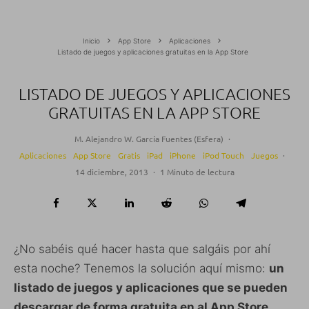
Inicio
App Store
Aplicaciones
Listado de juegos y aplicaciones gratuitas en la App Store
LISTADO DE JUEGOS Y APLICACIONES
GRATUITAS EN LA APP STORE
M. Alejandro W. García Fuentes (Esfera)
·
Aplicaciones
App Store
Gratis
iPad
iPhone
iPod Touch
Juegos
·
14 diciembre, 2013
·
1 Minuto de lectura
¿No sabéis qué hacer hasta que salgáis por ahí
esta noche? Tenemos la solución aquí mismo:
un
listado de juegos y aplicaciones que se pueden
descargar de forma gratuita en al App Store
.