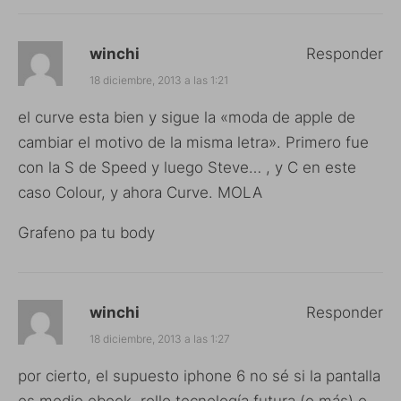
winchi
Responder
18 diciembre, 2013 a las 1:21
el curve esta bien y sigue la «moda de apple de
cambiar el motivo de la misma letra». Primero fue
con la S de Speed y luego Steve… , y C en este
caso Colour, y ahora Curve. MOLA
Grafeno pa tu body
winchi
Responder
18 diciembre, 2013 a las 1:27
por cierto, el supuesto iphone 6 no sé si la pantalla
es medio ebook, rollo tecnología futura (o más) o