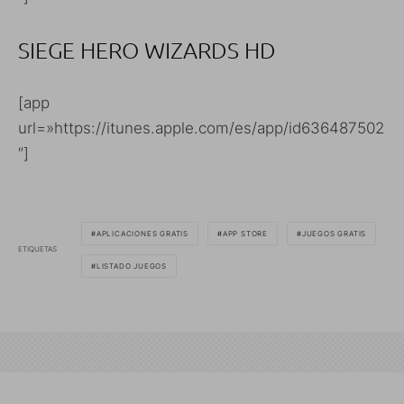
SIEGE HERO WIZARDS HD
[app
url=»https://itunes.apple.com/es/app/id636487502
″]
APLICACIONES GRATIS
APP STORE
JUEGOS GRATIS
ETIQUETAS
LISTADO JUEGOS