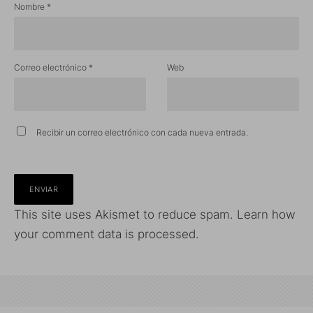
Nombre
*
Correo electrónico
*
Web
Recibir un correo electrónico con cada nueva entrada.
This site uses Akismet to reduce spam.
Learn how
your comment data is processed.