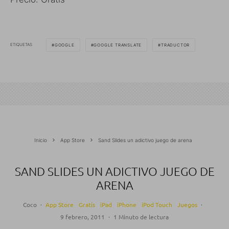
ETIQUETAS
GOOGLE
GOOGLE TRANSLATE
TRADUCTOR
Inicio
App Store
Sand Slides un adictivo juego de arena
SAND SLIDES UN ADICTIVO JUEGO DE
ARENA
Coco
·
App Store
Gratis
iPad
iPhone
iPod Touch
Juegos
·
9 febrero, 2011
·
1 Minuto de lectura