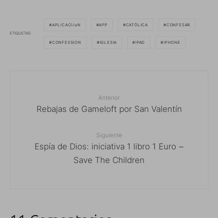
APLICACI√≥N
APP
CATÓLICA
CONFESAR
ETIQUETAS
CONFESSION
IGLESIA
IPAD
IPHONE
Anterior
Rebajas de Gameloft por San Valentín
Siguiente
Espía de Dios: iniciativa 1 libro 1 Euro ~
Save The Children