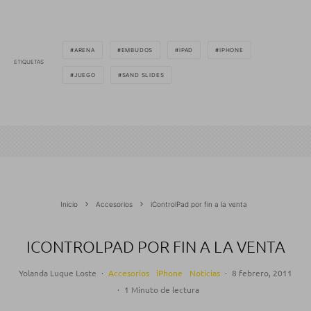
ARENA
EMBUDOS
IPAD
IPHONE
ETIQUETAS
JUEGO
SAND SLIDES
Inicio
Accesorios
iControlPad por fin a la venta
ICONTROLPAD POR FIN A LA VENTA
Yolanda Luque Loste
·
Accesorios
iPhone
Noticias
·
8 febrero, 2011
·
1 Minuto de lectura