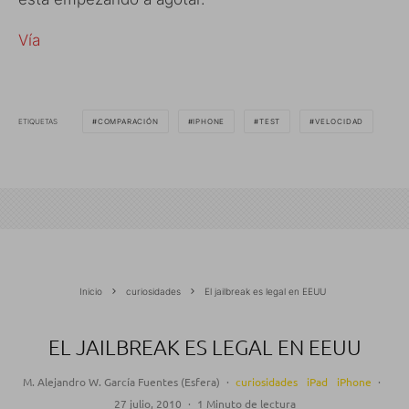
Vía
ETIQUETAS
COMPARACIÓN
IPHONE
TEST
VELOCIDAD
Inicio
curiosidades
El jailbreak es legal en EEUU
EL JAILBREAK ES LEGAL EN EEUU
M. Alejandro W. García Fuentes (Esfera)
·
curiosidades
iPad
iPhone
·
27 julio, 2010
·
1 Minuto de lectura