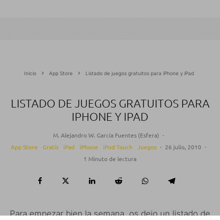
Inicio
App Store
Listado de juegos gratuitos para iPhone y iPad
LISTADO DE JUEGOS GRATUITOS PARA
IPHONE Y IPAD
M. Alejandro W. García Fuentes (Esfera)
·
App Store
Gratis
iPad
iPhone
iPod Touch
Juegos
·
26 julio, 2010
·
1 Minuto de lectura
Para empezar bien la semana, os dejo un listado de