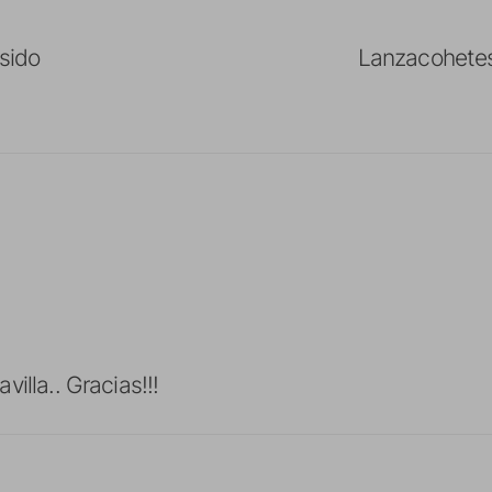
 sido
Lanzacohetes
illa.. Gracias!!!