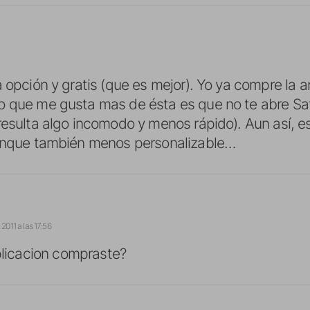
a opción y gratis (que es mejor). Yo ya compre la a
 que me gusta mas de ésta es que no te abre Safa
resulta algo incomodo y menos rápido). Aun así, e
aunque también menos personalizable…
2011 a las 17:56
licacion compraste?