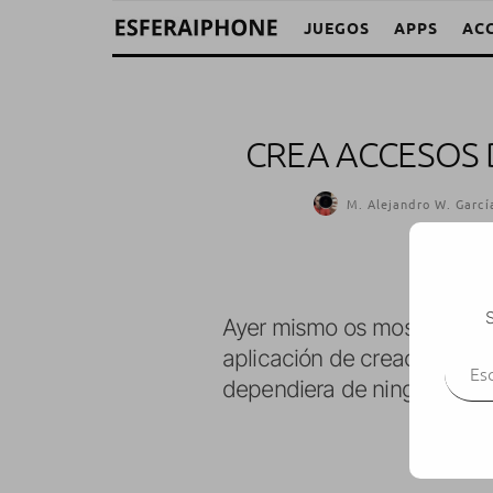
JUEGOS
APPS
AC
CREA ACCESOS 
M. Alejandro W. Garcí
S
Ayer mismo os mostrába
Escr
aplicación de creación de 
dependiera de ninguna apli