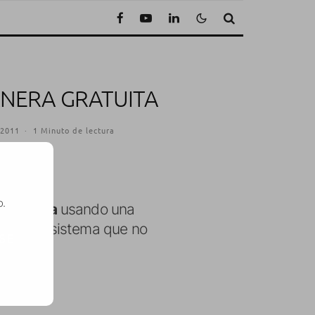
ANERA GRATUITA
 2011
·
1 Minuto de lectura
o.
l sistema
usando una
sacar un sistema que no
SE