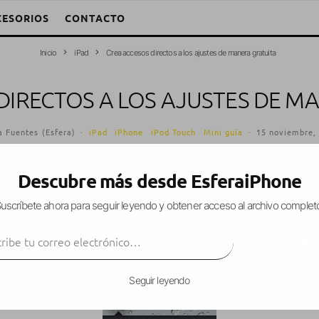
CESORIOS
CONTACTO
Inicio
iPad
Crea accesos directos a los ajustes de manera gratuita
DIRECTOS A LOS AJUSTES DE M
a Fuentes (Esfera)
·
iPad
iPhone
iPod Touch
Mini guía
·
15 noviembre,
Descubre más desde EsferaiPhone
uscríbete ahora para seguir leyendo y obtener acceso al archivo complet
mos cómo
crear accesos directos
a los ajustes de
ibe tu correo electrónico…
iconos, pero estaba claro que no iban a tardar en 
SUSCRIBIR
cación.
Seguir leyendo