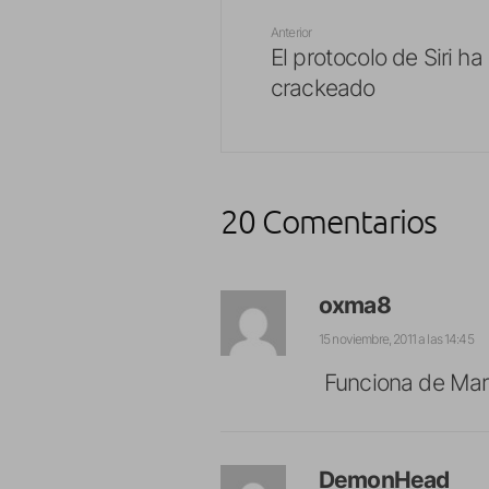
Anterior
El protocolo de Siri ha
crackeado
20 Comentarios
oxma8
15 noviembre, 2011 a las 14:45
Funciona de Marav
DemonHead