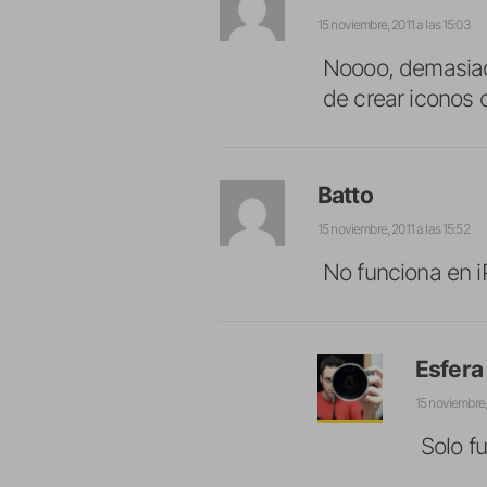
15 noviembre, 2011 a las 15:03
Noooo, demasiado
de crear iconos 
Batto
15 noviembre, 2011 a las 15:52
No funciona en 
Esfera
15 noviembre, 
Solo f