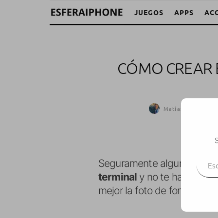
JUEGOS
APPS
AC
CÓMO CREAR E
Matías Vidal
·
iP
S
Escr
Seguramente alguna vez h
terminal
y no te has atrevid
mejor la foto de fondo de la