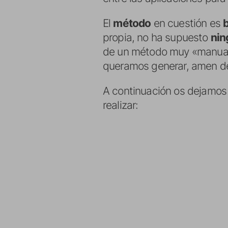
El
método
en cuestión es
b
propia, no ha supuesto
nin
de un método muy «manual»,
queramos generar, amen de 
A continuación os dejamo
realizar: