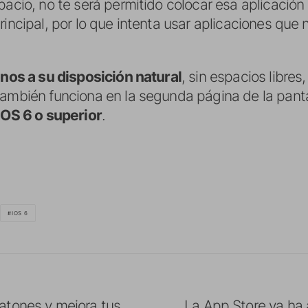
pacio, no te será permitido colocar esa aplicació
rincipal, por lo que intenta usar aplicaciones que 
onos a su disposición natural
, sin espacios libre
también funciona en la segunda página de la pantal
iOS 6 o superior
.
IOS 6
ratones y mejora tus
La App Store ya ha