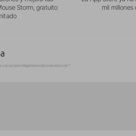
Mouse Storm, gratuito
mil millones
mitado
ta
a.
Los campos obligatorios están marcados con
*