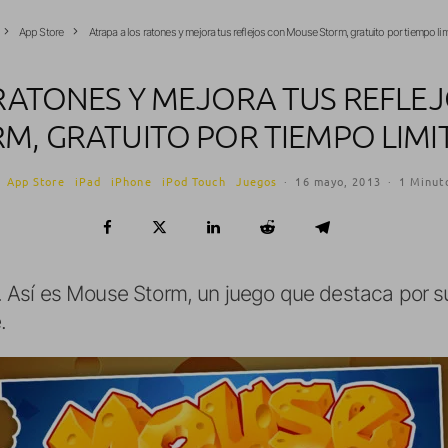
App Store
Atrapa a los ratones y mejora tus reflejos con Mouse Storm, gratuito por tiempo li
 RATONES Y MEJORA TUS REFLE
M, GRATUITO POR TIEMPO LIM
App Store
iPad
iPhone
iPod Touch
Juegos
·
16 mayo, 2013
·
1 Minut
. Así es Mouse Storm, un juego que destaca por su 
.