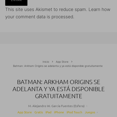
This site uses Akismet to reduce spam.
Learn how
your comment data is processed.
Inicio
App Store
Batman: Arkham Origins se adelanta y ya está disponible gratuitamente
BATMAN: ARKHAM ORIGINS SE
ADELANTA Y YA ESTÁ DISPONIBLE
GRATUITAMENTE
M. Alejandro W. García Fuentes (Esfera)
·
App Store
Gratis
iPad
iPhone
iPod Touch
Juegos
·