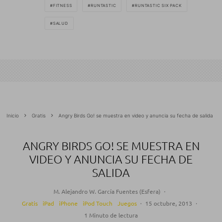
FITNESS
RUNTASTIC
RUNTASTIC SIX PACK
SALUD
Inicio
Gratis
Angry Birds Go! se muestra en video y anuncia su fecha de salida
ANGRY BIRDS GO! SE MUESTRA EN
VIDEO Y ANUNCIA SU FECHA DE
SALIDA
M. Alejandro W. García Fuentes (Esfera)
·
Gratis
iPad
iPhone
iPod Touch
Juegos
·
15 octubre, 2013
·
1 Minuto de lectura