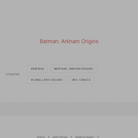
Batman: Arkham Origins
BÁTMAN
BATMAN: ARKHAM ORIGINS
ETIQUETAS
CABALLERO OSCURO
DC CÓMICS
Inicio
App Store
Aplicaciones