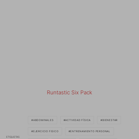
Runtastic Six Pack
ABDOMINALES
ACTIVIDAD FÍSICA
BIENESTAR
EJERCICIO FISICO
ENTRENAMIENTO PERSONAL
ETIQUETAS