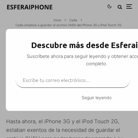
Inicio
Cydia
Cydia empieza a guardar el archivo SHSH del iPhone 3G y iPod Touch 2G
CYDIA EMPIEZA A GUARDAR EL
Descubre más desde Esfera
ARCHIVO SHSH DEL IPHONE 3G Y IPOD
Suscríbete ahora para seguir leyendo y obtener acce
TOUCH 2G
completo.
Escribe tu correo electrónico…
M. Alejandro W. García Fuentes (Esfera)
·
Cydia
iPhone
iPhone 3G
iPod Touch
·
20 julio, 2010
·
1 Minuto de lectura
Seguir leyendo
Hasta ahora, el iPhone 3G y el iPod Touch 2G,
estaban exentos de la necesidad de guardar el