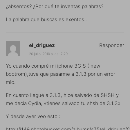
¿absentos? ¿Por qué te inventas palabras?
La palabra que buscas es exentos..
el_driguez
Responder
20 julio, 2010 a las 17:29
Yo cuando compré mi iphone 3G S ( new
bootrom),tuve que pasarme a 3.1.3 por un error
mio.
En cuanto llegué a 3.1.3, hice salvado de SHSH y
me decía Cydia, «tienes salvado tu shsh de 3.1.3»
Y desde ayer veo esto :
http://i149.photobucket.com/albums/s75/el_driguez/