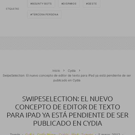
BOUNTY BOTS
DISPAROS
OESTE
ETIQUETAS
TERCERA PERSONA
Inicio
Cydia
SwipeSelection: El nuevo concepto de editor de texto para iPad ya está pendiente de ser
publicado en Cydia
SWIPESELECTION: EL NUEVO
CONCEPTO DE EDITOR DE TEXTO
PARA IPAD YA ESTÁ PENDIENTE DE SER
PUBLICADO EN CYDIA
Tomás
·
Cydia
Cydia Store
Gratis
iPad
Tweaks
·
5 mayo, 2012
·