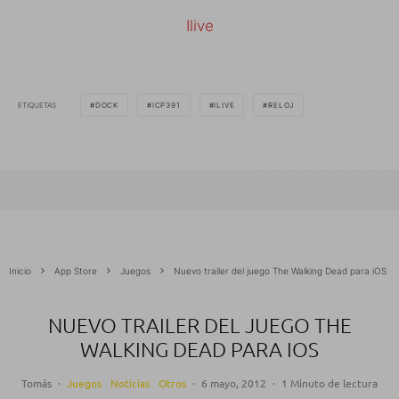
Ilive
ETIQUETAS
DOCK
ICP391
ILIVE
RELOJ
Inicio
App Store
Juegos
Nuevo trailer del juego The Walking Dead para iOS
NUEVO TRAILER DEL JUEGO THE
WALKING DEAD PARA IOS
Tomás
·
Juegos
Noticias
Otros
·
6 mayo, 2012
·
1 Minuto de lectura