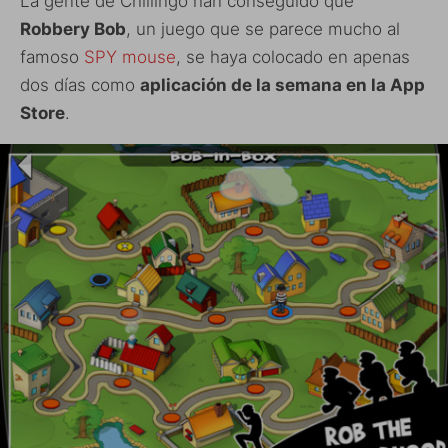
La gente de Chillingo han conseguido que
Robbery Bob
, un juego que se parece mucho al
famoso
SPY mouse
, se haya colocado en apenas
dos días como
aplicación de la semana en la App
Store
.