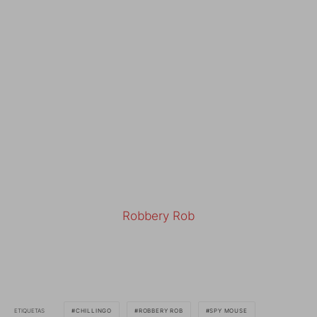
Robbery Rob
ETIQUETAS
CHILLINGO
ROBBERY ROB
SPY MOUSE