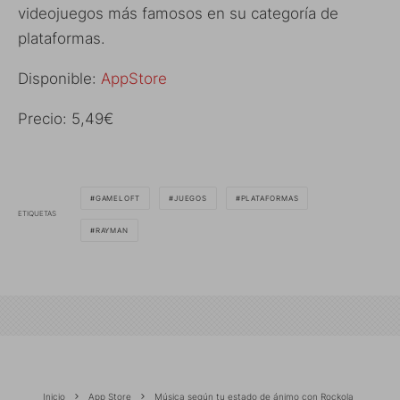
videojuegos más famosos en su categoría de
plataformas.
Disponible:
AppStore
Precio: 5,49€
GAMELOFT
JUEGOS
PLATAFORMAS
ETIQUETAS
RAYMAN
Inicio
App Store
Música según tu estado de ánimo con Rockola