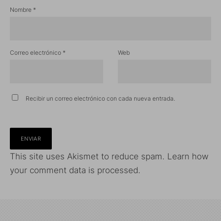
Nombre
*
Correo electrónico
*
Web
Recibir un correo electrónico con cada nueva entrada.
This site uses Akismet to reduce spam.
Learn how
your comment data is processed.