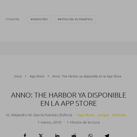
ETIQUETAS
INOROTATE
ROTACIÓN AUTOMÁTICA
Inicio
App Store
Anno: The Harbor ya disponible en la App Store
ANNO: THE HARBOR YA DISPONIBLE
EN LA APP STORE
M. Alejandro W. García Fuentes (Esfera)
·
App Store
Juegos
Noticias
·
1 marzo, 2010
·
1 Minuto de lectura