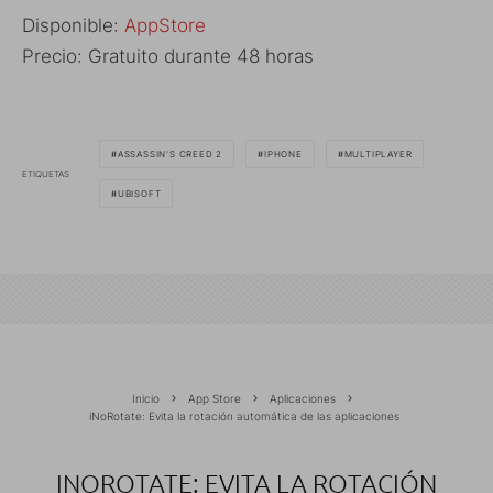
Disponible:
AppStore
Precio: Gratuito durante 48 horas
ASSASSIN'S CREED 2
IPHONE
MULTIPLAYER
ETIQUETAS
UBISOFT
Inicio
App Store
Aplicaciones
iNoRotate: Evita la rotación automática de las aplicaciones
INOROTATE: EVITA LA ROTACIÓN