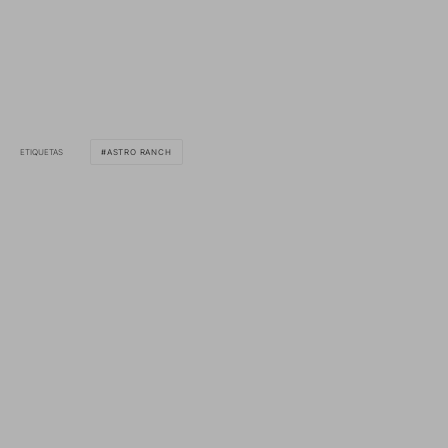
ETIQUETAS
ASTRO RANCH
Inicio
Accesorios
Diseña tus propias fundas con Case-Mate