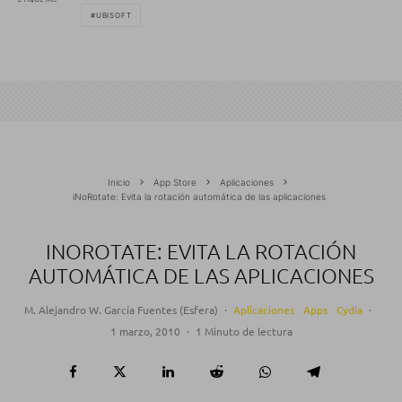
UBISOFT
Inicio
App Store
Aplicaciones
iNoRotate: Evita la rotación automática de las aplicaciones
INOROTATE: EVITA LA ROTACIÓN
AUTOMÁTICA DE LAS APLICACIONES
M. Alejandro W. García Fuentes (Esfera)
·
Aplicaciones
Apps
Cydia
·
1 marzo, 2010
·
1 Minuto de lectura