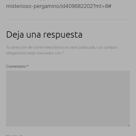
misterioso-pergamino/id409682202?mt=8#
Deja una respuesta
Tu dirección de correo electrónico no será publicada.
Los campos
obligatorios están marcados con
*
Comentario
*