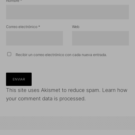
Nombre
*
Correo electrónico
*
Web
Recibir un correo electrónico con cada nueva entrada.
This site uses Akismet to reduce spam.
Learn how
your comment data is processed.