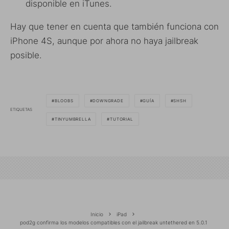
disponible en iTunes.
Hay que tener en cuenta que también funciona con
iPhone 4S, aunque por ahora no haya jailbreak
posible.
BLOOBS
DOWNGRADE
GUÍA
SHSH
ETIQUETAS
TINYUMBRELLA
TUTORIAL
Inicio
iPad
pod2g confirma los modelos compatibles con el jailbreak untethered en 5.0.1