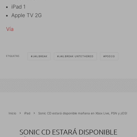
iPad 1
Apple TV 2G
Vía
ETIQUETAS
JAILBREAK
JAILBREAK UNTETHERED
POD2G
Inicio
iPad
Sonic CD estará disponible mañana en Xbox Live, PSN y ¡iOS!
SONIC CD ESTARÁ DISPONIBLE