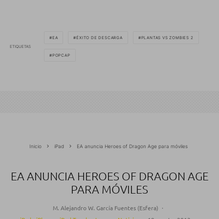
EA
ÉXITO DE DESCARGA
PLANTAS VS ZOMBIES 2
ETIQUETAS
POPCAP
Inicio
iPad
EA anuncia Heroes of Dragon Age para móviles
EA ANUNCIA HEROES OF DRAGON AGE
PARA MÓVILES
M. Alejandro W. García Fuentes (Esfera)
·