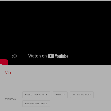
Vía
ELECTRONIC ARTS
FIFA 14
FREE-TO-PLAY
ETIQUETAS
IN-APP PURCHASE