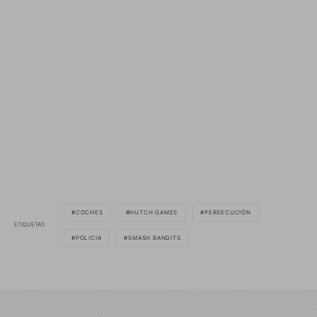
COCHES
HUTCH GAMES
PERSECUCIÓN
ETIQUETAS
POLICIA
SMASH BANDITS