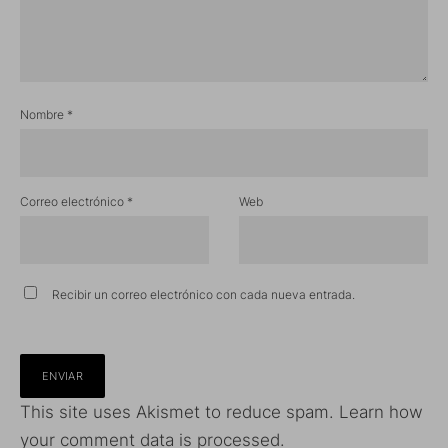
Nombre
*
Correo electrónico
*
Web
Recibir un correo electrónico con cada nueva entrada.
This site uses Akismet to reduce spam.
Learn how
your comment data is processed.