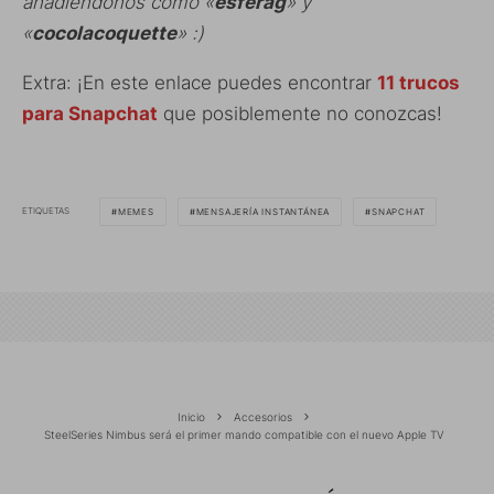
añadiéndonos como «
esferag
» y
«
cocolacoquette
» :)
Extra: ¡En este enlace puedes encontrar
11 trucos
para Snapchat
que posiblemente no conozcas!
ETIQUETAS
MEMES
MENSAJERÍA INSTANTÁNEA
SNAPCHAT
Inicio
Accesorios
SteelSeries Nimbus será el primer mando compatible con el nuevo Apple TV