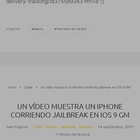
delivery-tracking/id375589283?mt=8″/]
ETIQUETAS
PARCEL
TRACKING DE ENVÍOS
Inicio
Cydia
Un vídeo muestra un iPhone corriendo jailbreak en iOS 9 GM
UN VÍDEO MUESTRA UN IPHONE
CORRIENDO JAILBREAK EN IOS 9 GM
Iván Fragoso
·
Cydia
iPhone
Jailbreak
Noticias
·
14 septiembre, 2015
·
1 Minuto de lectura