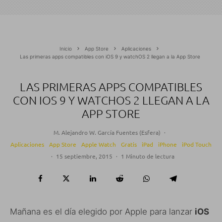
Inicio
App Store
Aplicaciones
Las primeras apps compatibles con iOS 9 y watchOS 2 llegan a la App Store
LAS PRIMERAS APPS COMPATIBLES
CON IOS 9 Y WATCHOS 2 LLEGAN A LA
APP STORE
M. Alejandro W. García Fuentes (Esfera)
·
Aplicaciones
App Store
Apple Watch
Gratis
iPad
iPhone
iPod Touch
·
15 septiembre, 2015
·
1 Minuto de lectura
Mañana es el día elegido por Apple para lanzar
iOS