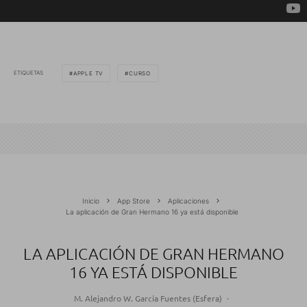
ETIQUETAS
APPLE TV
CURSO
Inicio
App Store
Aplicaciones
La aplicación de Gran Hermano 16 ya está disponible
LA APLICACIÓN DE GRAN HERMANO
16 YA ESTÁ DISPONIBLE
M. Alejandro W. García Fuentes (Esfera)
·