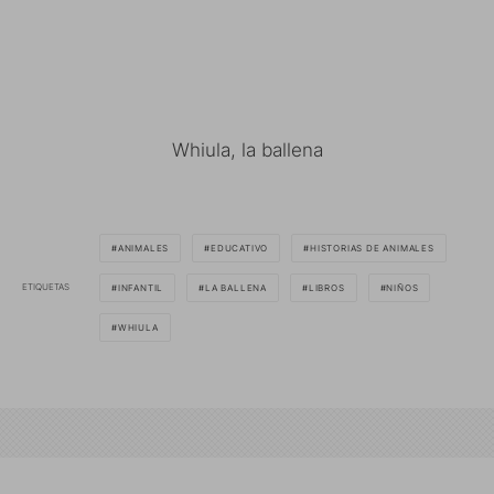
Whiula, la ballena
ANIMALES
EDUCATIVO
HISTORIAS DE ANIMALES
ETIQUETAS
INFANTIL
LA BALLENA
LIBROS
NIÑOS
WHIULA