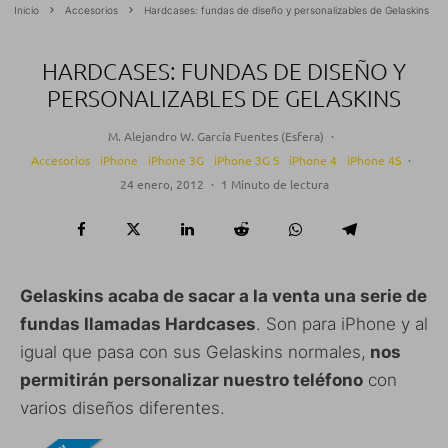
Inicio
Accesorios
Hardcases: fundas de diseño y personalizables de Gelaskins
HARDCASES: FUNDAS DE DISEÑO Y
PERSONALIZABLES DE GELASKINS
M. Alejandro W. García Fuentes (Esfera)
·
Accesorios
iPhone
iPhone 3G
iPhone 3G S
iPhone 4
iPhone 4S
·
24 enero, 2012
·
1 Minuto de lectura
Gelaskins acaba de sacar a la venta una serie de
fundas llamadas Hardcases
. Son para iPhone y al
igual que pasa con sus Gelaskins normales,
nos
permitirán personalizar nuestro teléfono
con
varios diseños diferentes.