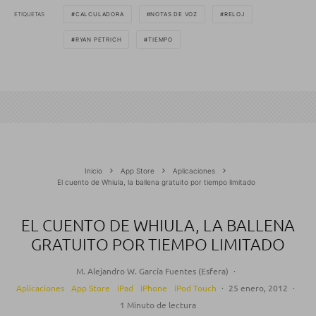
ETIQUETAS
CALCULADORA
NOTAS DE VOZ
RELOJ
RYAN PETRICH
TIEMPO
Inicio
App Store
Aplicaciones
El cuento de Whiula, la ballena gratuito por tiempo limitado
EL CUENTO DE WHIULA, LA BALLENA
GRATUITO POR TIEMPO LIMITADO
M. Alejandro W. García Fuentes (Esfera)
·
Aplicaciones
App Store
iPad
iPhone
iPod Touch
·
25 enero, 2012
·
1 Minuto de lectura