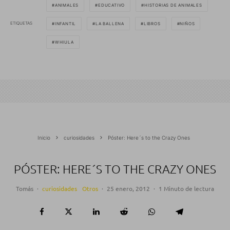
ANIMALES
EDUCATIVO
HISTORIAS DE ANIMALES
ETIQUETAS
INFANTIL
LA BALLENA
LIBROS
NIÑOS
WHIULA
Inicio
curiosidades
Póster: Here´s to the Crazy Ones
PÓSTER: HERE´S TO THE CRAZY ONES
Tomás
·
curiosidades
Otros
·
25 enero, 2012
·
1 Minuto de lectura