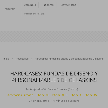
ANUNCIO
POSTER
STEVE JOBS
ETIQUETAS
THINK DIFFERENT
Inicio
Accesorios
Hardcases: fundas de diseño y personalizables de Gelaskins
HARDCASES: FUNDAS DE DISEÑO Y
PERSONALIZABLES DE GELASKINS
M. Alejandro W. García Fuentes (Esfera)
·
Accesorios
iPhone
iPhone 3G
iPhone 3G S
iPhone 4
iPhone 4S
·
24 enero, 2012
·
1 Minuto de lectura