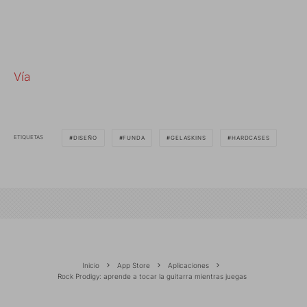
Vía
ETIQUETAS
DISEÑO
FUNDA
GELASKINS
HARDCASES
Inicio
App Store
Aplicaciones
Rock Prodigy: aprende a tocar la guitarra mientras juegas