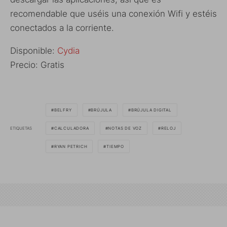
recomendable que uséis una conexión Wifi y estéis
conectados a la corriente.
Disponible:
Cydia
Precio: Gratis
BELFRY
BRÚJULA
BRÚJULA DIGITAL
ETIQUETAS
CALCULADORA
NOTAS DE VOZ
RELOJ
RYAN PETRICH
TIEMPO