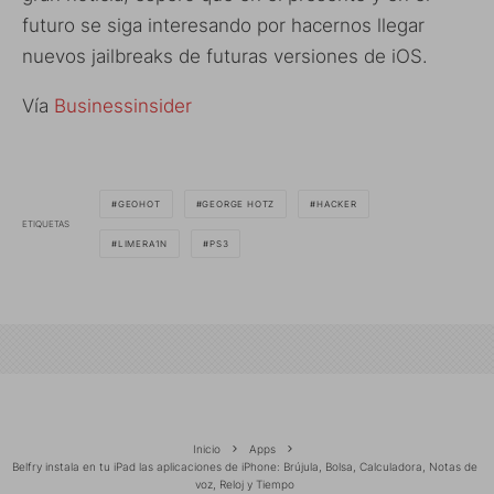
futuro se siga interesando por hacernos llegar
nuevos jailbreaks de futuras versiones de iOS.
Vía
Businessinsider
GEOHOT
GEORGE HOTZ
HACKER
ETIQUETAS
LIMERA1N
PS3
Inicio
Apps
Belfry instala en tu iPad las aplicaciones de iPhone: Brújula, Bolsa, Calculadora, Notas de
voz, Reloj y Tiempo