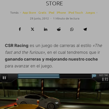
STORE
Tomás
·
App Store
Gratis
iPad
iPhone
iPod Touch
Juegos
·
29 junio, 2012
·
1 Minuto de lectura
CSR Racing
es un juego de carreras al estilo
«The
fast and the furious»
, en el cual tendremos que ir
ganando carreras y mejorando nuestro coche
para avanzar en el juego.