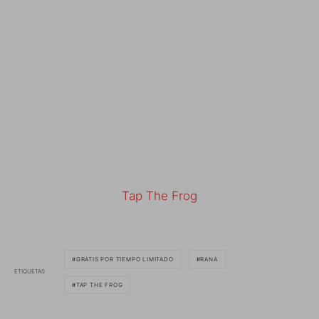
Tap The Frog
GRATIS POR TIEMPO LIMITADO
RANA
ETIQUETAS
TAP THE FROG