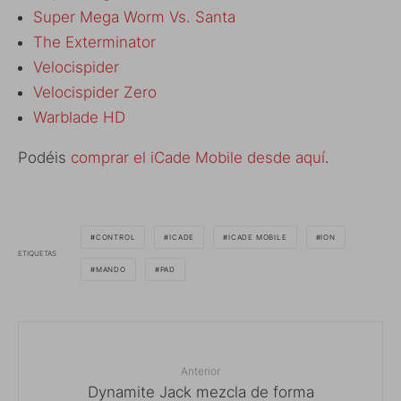
Super Mega Worm Vs. Santa
The Exterminator
Velocispider
Velocispider Zero
Warblade HD
Podéis
comprar el iCade Mobile desde aquí
.
CONTROL
ICADE
ICADE MOBILE
ION
ETIQUETAS
MANDO
PAD
Anterior
Dynamite Jack mezcla de forma