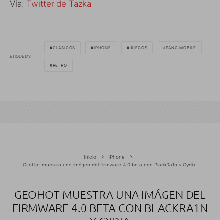
Vía:
Twitter de Tazka
CLÁSICOS
IPHONE
JUEGOS
PANG MOBILE
ETIQUETAS
RETRO
Inicio
iPhone
GeoHot muestra una imágen del firmware 4.0 beta con BlackRa1n y Cydia
GEOHOT MUESTRA UNA IMÁGEN DEL
FIRMWARE 4.0 BETA CON BLACKRA1N