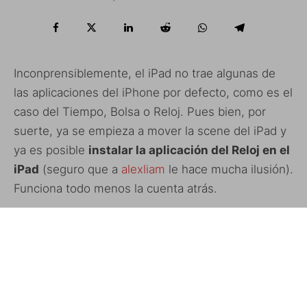
Inconprensiblemente, el iPad no trae algunas de
las aplicaciones del iPhone por defecto, como es el
caso del Tiempo, Bolsa o Reloj. Pues bien, por
suerte, ya se empieza a mover la scene del iPad y
ya es posible
instalar la aplicación del Reloj en el
iPad
(seguro que a
alexliam
le hace mucha ilusión).
Funciona todo menos la cuenta atrás.