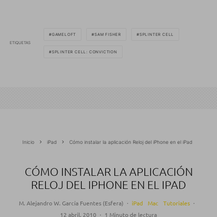
GAMELOFT
SAM FISHER
SPLINTER CELL
ETIQUETAS
SPLINTER CELL: CONVICTION
Inicio
iPad
Cómo instalar la aplicación Reloj del iPhone en el iPad
CÓMO INSTALAR LA APLICACIÓN
RELOJ DEL IPHONE EN EL IPAD
M. Alejandro W. García Fuentes (Esfera)
·
iPad
Mac
Tutoriales
·
12 abril, 2010
·
1 Minuto de lectura