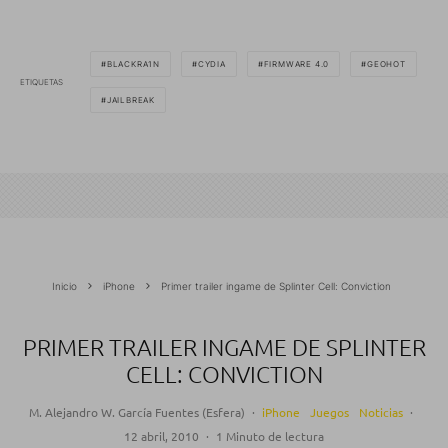
BLACKRA1N
CYDIA
FIRMWARE 4.0
GEOHOT
ETIQUETAS
JAILBREAK
Inicio
iPhone
Primer trailer ingame de Splinter Cell: Conviction
PRIMER TRAILER INGAME DE SPLINTER
CELL: CONVICTION
M. Alejandro W. García Fuentes (Esfera)
·
iPhone
Juegos
Noticias
·
12 abril, 2010
·
1 Minuto de lectura