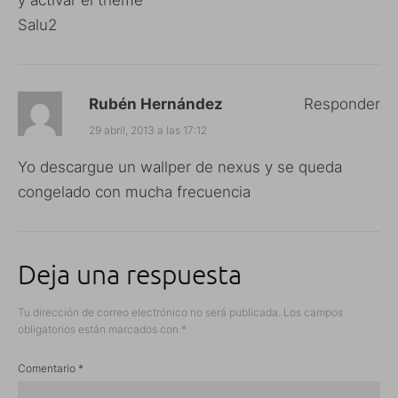
y activar el theme
Salu2
Rubén Hernández
Responder
29 abril, 2013 a las 17:12
Yo descargue un wallper de nexus y se queda
congelado con mucha frecuencia
Deja una respuesta
Tu dirección de correo electrónico no será publicada.
Los campos
obligatorios están marcados con
*
Comentario
*