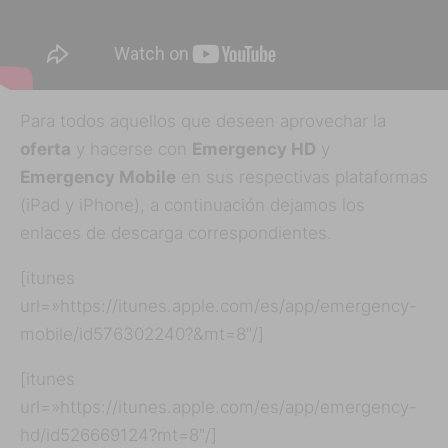
Para todos aquellos que deseen aprovechar la
oferta
y hacerse con
Emergency HD
y
Emergency Mobile
en sus respectivas plataformas
(iPad y iPhone), a continuación dejamos los
enlaces de descarga correspondientes.
[itunes
url=»https://itunes.apple.com/es/app/emergency-
mobile/id576302240?&mt=8″/]
[itunes
url=»https://itunes.apple.com/es/app/emergency-
hd/id526669124?mt=8″/]