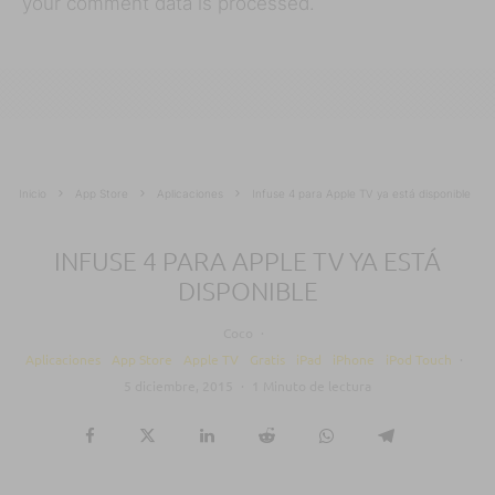
your comment data is processed.
Inicio
App Store
Aplicaciones
Infuse 4 para Apple TV ya está disponible
INFUSE 4 PARA APPLE TV YA ESTÁ
DISPONIBLE
Coco
·
Aplicaciones
App Store
Apple TV
Gratis
iPad
iPhone
iPod Touch
·
5 diciembre, 2015
·
1 Minuto de lectura