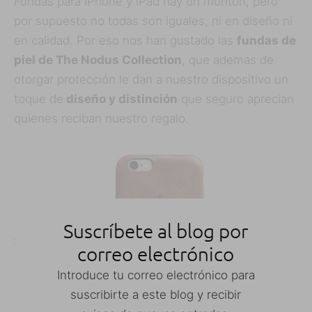
Fundas para iPhone y iPad hay un montón, pero
por supuesto no todas son iguales, ni en diseño ni
en calidad. Por eso nos han gustado las
fundas de
piel de The Nodus Collection
, que ademas de
otorgar protección le dan a nuestro dispositivo un
toque de
diseño y distinción
que seguro aprecian
quienes reciban nuestro regalo.
Suscríbete al blog por
correo electrónico
Introduce tu correo electrónico para
suscribirte a este blog y recibir