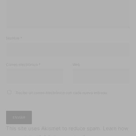
Nombre
*
Correo electrónico
*
Web
Recibir un correo electrónico con cada nueva entrada.
This site uses Akismet to reduce spam.
Learn how