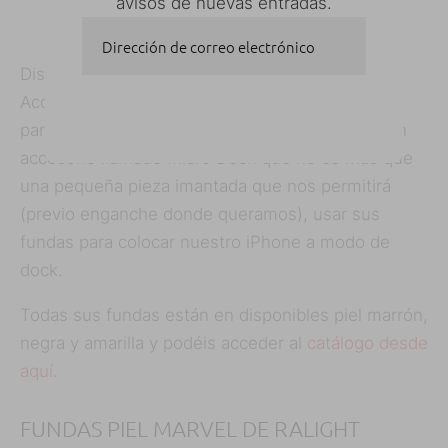
avisos de nuevas entradas.
Dirección de correo electrónico
Disponen de varios modelos para iPhone (The
Access Case 2 y The Shell Case) y Access Case
SUSCRIBIRSE
para iPad mini. Como curiosidad, disponen de un
accesorio llamado Micro Dock que no es más que
una pequeña pieza imantada que nos permitirá
(previo enganche donde queramos), usar sus
fundas para colocar nuestro iPhone a modo de
dock.
Todas sus fundas están en disponibles piel marrón,
negra y amarilla y podéis acceder al
catálogo desde
aquí.
FUNDAS PIEL MARVEL DE RALIGHT