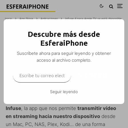
Inicio
App Store
Aplicaciones
Infuse 4 para Apple TV ya está disponible
Descubre más desde
INFUSE 4 PARA APPLE TV YA ESTÁ
EsferaiPhone
DISPONIBLE
Suscríbete ahora para seguir leyendo y obtener
Coco
·
acceso al archivo completo.
Aplicaciones
App Store
Apple TV
Gratis
iPad
iPhone
iPod Touch
·
Escribe tu correo electrónico…
5 diciembre, 2015
·
1 Minuto de lectura
SUSCRIBIRSE
Seguir leyendo
FireCore lanzó hace dos días la nueva versión de
Infuse
, la app que nos permite
transmitir vídeo
en streaming hacia nuestro dispositivo
desde
un Mac, PC, NAS, Plex, Kodi… de una forma