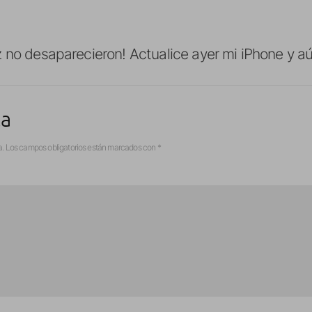
 no desaparecieron! Actualice ayer mi iPhone y aú
ta
a.
Los campos obligatorios están marcados con
*