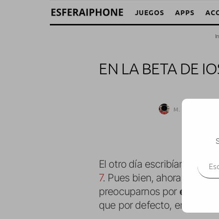
JUEGOS
APPS
AC
In
EN LA BETA DE I
M. Alejandro W.
S
Escr
El otro día escribíamos un 
7
. Pues bien, ahora hemos 
preocuparnos por
eliminar
que por defecto, en iOS sol