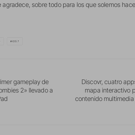
se agradece, sobre todo para los que solemos hac
D
IOS 7
rimer gameplay de
Discovr, cuatro app
ombies 2» llevado a
mapa interactivo p
Pad
contenido multimedia 