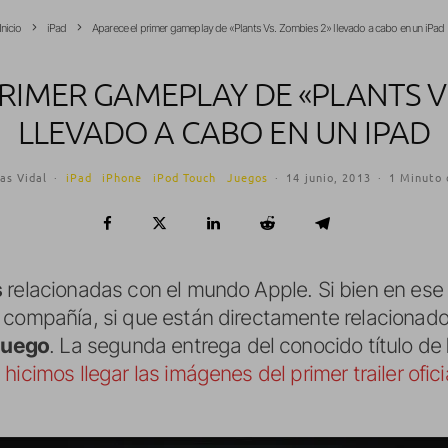
Inicio
iPad
Aparece el primer gameplay de «Plants Vs. Zombies 2» llevado a cabo en un iPad
RIMER GAMEPLAY DE «PLANTS V
LLEVADO A CABO EN UN IPAD
as Vidal
·
iPad
iPhone
iPod Touch
Juegos
·
14 junio, 2013
·
1 Minuto 
s
relacionadas con el mundo Apple. Si bien en ese 
 compañía, si que están directamente relacionado
juego
. La segunda entrega del conocido título de
 hicimos llegar las imágenes del primer trailer ofici