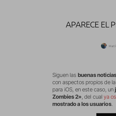
APARECE EL P
Matí
Siguen las
buenas noticia
con aspectos propios de la
para iOS, en este caso, un
Zombies 2»
, del cual
ya os
mostrado a los usuarios
.