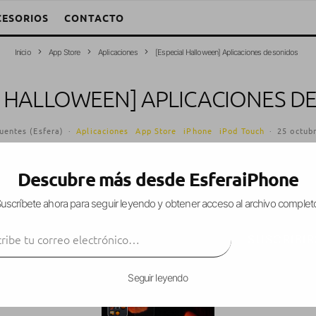
CESORIOS
CONTACTO
Inicio
App Store
Aplicaciones
[Especial Halloween] Aplicaciones de sonidos
L HALLOWEEN] APLICACIONES D
uentes (Esfera)
·
Aplicaciones
App Store
iPhone
iPod Touch
·
25 octub
Descubre más desde EsferaiPhone
uscríbete ahora para seguir leyendo y obtener acceso al archivo complet
e semana que viene se celebra
Halloween
, vamos
ibe tu correo electrónico…
 relacionadas con la fiesta de las brujas
.
SUSCRIBIR
Seguir leyendo