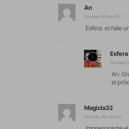
An
25 octubre, 2010 a las 17:07
Esfera: echale u
Esfera
25 octubre, 20
An: Gr
el próx
Magicla32
26 octubre, 2010 a las 10:22
Impresionante el