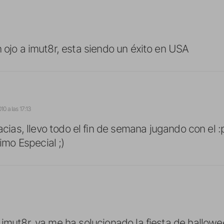
n ojo a imut8r, esta siendo un éxito en USA
10 a las 17:13
acias, llevo todo el fin de semana jugando con el 
imo Especial ;)
 imut8r, ya me ha solucionado la fiesta de hallowe