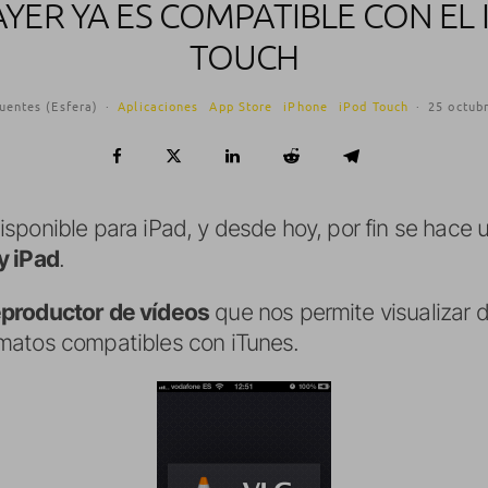
AYER YA ES COMPATIBLE CON EL 
TOUCH
uentes (Esfera)
·
Aplicaciones
App Store
iPhone
iPod Touch
·
25 octub
ponible para iPad, y desde hoy, por fin se hace u
y iPad
.
eproductor de vídeos
que nos permite visualizar d
matos compatibles con iTunes.