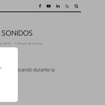
E SONIDOS
re, 2010
·
1 Minuto de lectura
o.
 a ir publicando durante la
SE