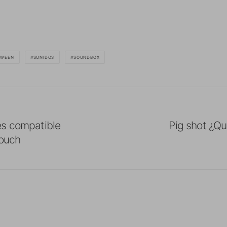
OWEEN
SONIDOS
SOUNDBOX
es compatible
Pig shot ¿Qu
Touch