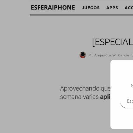
JUEGOS
APPS
AC
[ESPECIA
M. Alejandro W. García F
S
Aprovechando que el fin d
Escr
semana varias
aplicaciones