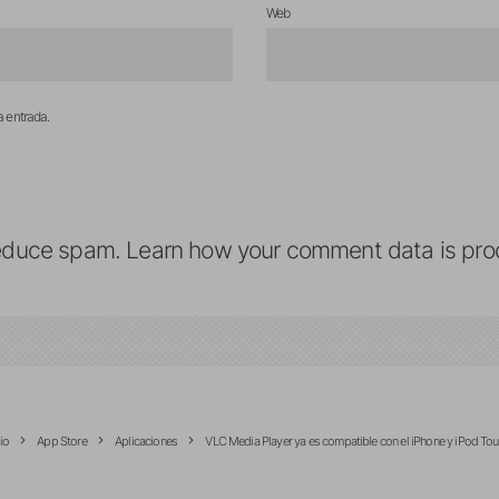
Web
a entrada.
reduce spam.
Learn how your comment data is pro
cio
App Store
Aplicaciones
VLC Media Player ya es compatible con el iPhone y iPod To