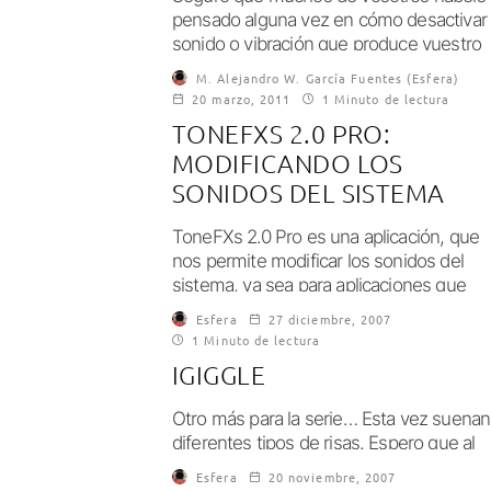
pensado alguna vez en cómo desactivar 
sonido o vibración que produce vuestro
dispositivo iOS...
M. Alejandro W. García Fuentes (Esfera)
20 marzo, 2011
1 Minuto de lectura
TONEFXS 2.0 PRO:
MODIFICANDO LOS
SONIDOS DEL SISTEMA
ToneFXs 2.0 Pro es una aplicación, que
nos permite modificar los sonidos del
sistema, ya sea para aplicaciones que
vienen...
Esfera
27 diciembre, 2007
1 Minuto de lectura
IGIGGLE
Otro más para la serie… Esta vez suenan
diferentes tipos de risas. Espero que al
final acaben haciendo una sola...
Esfera
20 noviembre, 2007