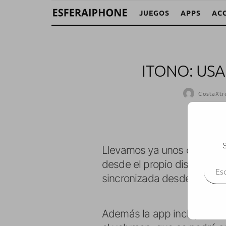
JUEGOS
APPS
AC
ITONO: US
CostaXt
S
Llevamos ya unos días pro
Escr
desde el propio dispositi
sincronizada desde iTunes 
Además la app incluye efec