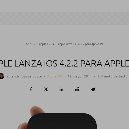
Inicio
Apple TV
Apple lanza iOS 4.2.2 para Apple TV
PLE LANZA IOS 4.2.2 PARA APPLE
Yolanda Luque Loste
·
Apple TV
·
12 mayo, 2011
·
1 Minuto de lectu