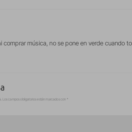
i comprar música, no se pone en verde cuando toc
ta
a.
Los campos obligatorios están marcados con
*