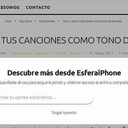
CESORIOS
CONTACTO
Inicio
App Store
Aplicaciones
iTono: usa tus canciones como tono de llamada
A TUS CANCIONES COMO TONO 
reme
·
Aplicaciones
App Store
iPhone
iPhone 4
·
12 mayo, 2011
·
1 Min
Descubre más desde EsferaiPhone
uscríbete ahora para seguir leyendo y obtener acceso al archivo complet
bando la aplicación
iTono
, una app de interfaz int
ibe tu correo electrónico…
vo fragmentos de hasta 40 segundos de cualquier
SUSCRIBIR
(en la app iPod) y que podremos establecer como
Seguir leyendo
tos fade-in, fade-out, y permite configurar tanto