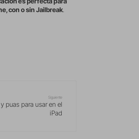
cación es perfecta para
e, con o sin Jailbreak
.
Siguiente
y puas para usar en el
iPad