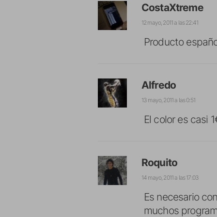
CostaXtreme
12 mayo, 2011 a las 22:41
Producto español
Alfredo
13 mayo, 2011 a las 0:51
El color es casi 1
Roquito
14 mayo, 2011 a las 17:03
Es necesario cone
muchos programa