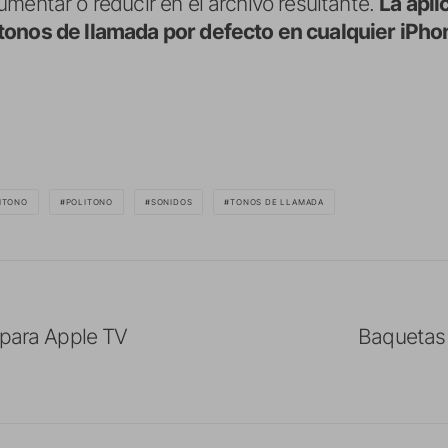
mentar o reducir en el archivo resultante.
La apli
tonos de llamada por defecto en cualquier iPhon
ITONO
POLITONO
SONIDOS
TONOS DE LLAMADA
 para Apple TV
Baquetas 