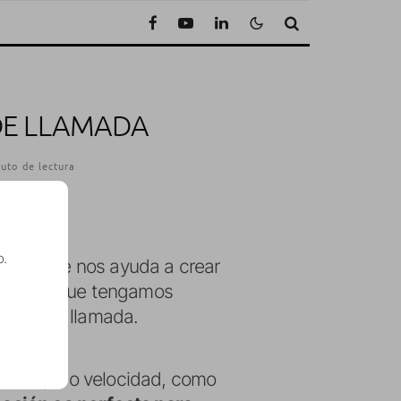
DE LLAMADA
uto de lectura
o.
uitiva que nos ayuda a crear
 canción que tengamos
SE
 tono de llamada.
 el tempo o velocidad, como