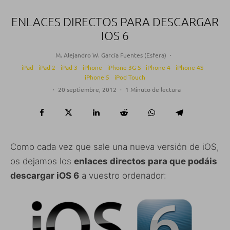
ENLACES DIRECTOS PARA DESCARGAR
IOS 6
M. Alejandro W. García Fuentes (Esfera)
·
iPad
iPad 2
iPad 3
iPhone
iPhone 3G S
iPhone 4
iPhone 4S
iPhone 5
iPod Touch
·
20 septiembre, 2012
·
1 Minuto de lectura
Como cada vez que sale una nueva versión de iOS,
os dejamos los
enlaces directos para que podáis
descargar iOS 6
a vuestro ordenador: