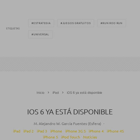
ESTRATEGIA
JUEGOS GRATUITOS
RUN ROO RUN
ETIQUETAS
UNIVERSAL
Inicio
iPad
iOS 6 ya está disponible
IOS 6 YA ESTÁ DISPONIBLE
M. Alejandro W. García Fuentes (Esfera)
·
iPad
iPad 2
iPad 3
iPhone
iPhone 3G S
iPhone 4
iPhone 4S
iPhone 5
iPod Touch
Noticias