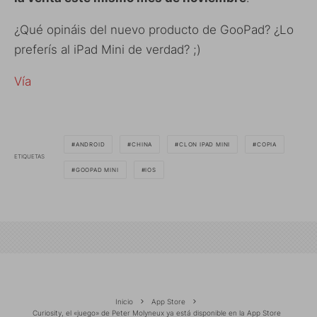
¿Qué opináis del nuevo producto de GooPad? ¿Lo
preferís al iPad Mini de verdad? ;)
Vía
ANDROID
CHINA
CLON IPAD MINI
COPIA
ETIQUETAS
GOOPAD MINI
IOS
Inicio
App Store
Curiosity, el «juego» de Peter Molyneux ya está disponible en la App Store