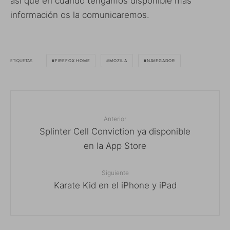
así que en cuando tengamos disponible más
información os la comunicaremos.
ETIQUETAS
FIREFOX HOME
MOZILA
NAVEGADOR
Anterior
Splinter Cell Conviction ya disponible
en la App Store
Siguiente
Karate Kid en el iPhone y iPad