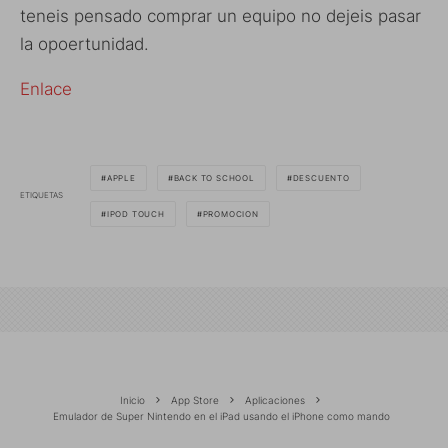
teneis pensado comprar un equipo no dejeis pasar
la opoertunidad.
Enlace
APPLE
BACK TO SCHOOL
DESCUENTO
ETIQUETAS
IPOD TOUCH
PROMOCION
Inicio
App Store
Aplicaciones
Emulador de Super Nintendo en el iPad usando el iPhone como mando