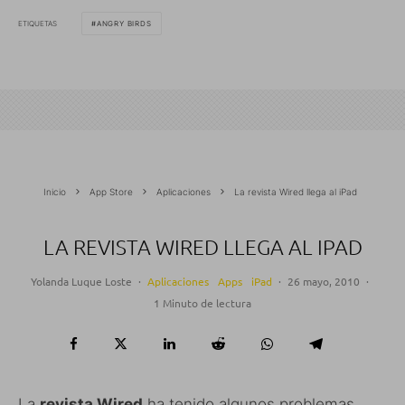
ETIQUETAS
ANGRY BIRDS
Inicio
App Store
Aplicaciones
La revista Wired llega al iPad
LA REVISTA WIRED LLEGA AL IPAD
Yolanda Luque Loste
·
Aplicaciones
Apps
iPad
·
26 mayo, 2010
·
1 Minuto de lectura
La
revista Wired
ha tenido algunos problemas