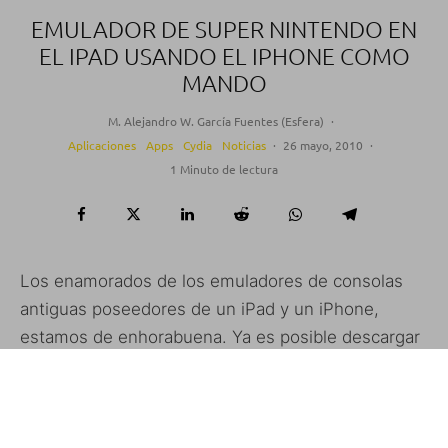
EMULADOR DE SUPER NINTENDO EN
EL IPAD USANDO EL IPHONE COMO
MANDO
M. Alejandro W. García Fuentes (Esfera)
·
Aplicaciones
Apps
Cydia
Noticias
·
26 mayo, 2010
·
1 Minuto de lectura
Los enamorados de los emuladores de consolas
antiguas poseedores de un iPad y un iPhone,
estamos de enhorabuena. Ya es posible descargar
desde Cydia, el emulador
SNES (HD)
, para
jugar a
todos los clásicos de Super Ninendo en nuestro
iPad
. Pero la cosa no acaba ahí, ya que lo mejor es