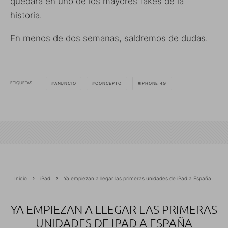
quedará en uno de los mayores fakes de la
historia.
En menos de dos semanas, saldremos de dudas.
ETIQUETAS
ANUNCIO
CONCEPTO
IPHONE 4G
Inicio
iPad
Ya empiezan a llegar las primeras unidades de iPad a España
YA EMPIEZAN A LLEGAR LAS PRIMERAS
UNIDADES DE IPAD A ESPAÑA