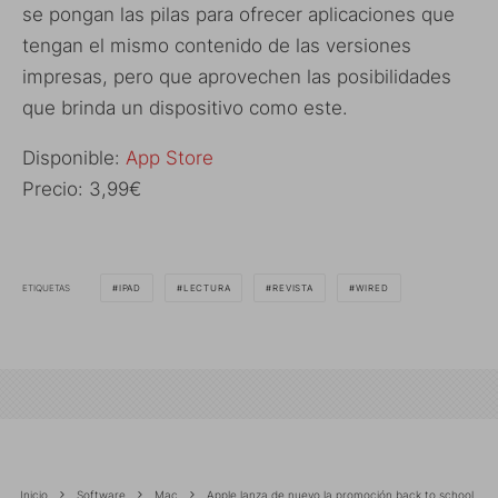
se pongan las pilas para ofrecer aplicaciones que
tengan el mismo contenido de las versiones
impresas, pero que aprovechen las posibilidades
que brinda un dispositivo como este.
Disponible:
App Store
Precio: 3,99€
ETIQUETAS
IPAD
LECTURA
REVISTA
WIRED
Inicio
Software
Mac
Apple lanza de nuevo la promoción back to school